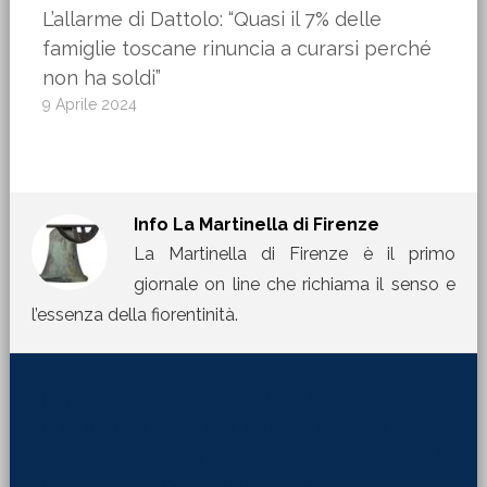
L’allarme di Dattolo: “Quasi il 7% delle
famiglie toscane rinuncia a curarsi perché
non ha soldi”
9 Aprile 2024
Info
La Martinella di Firenze
La Martinella di Firenze è il primo
giornale on line che richiama il senso e
l’essenza della fiorentinità.
[jetpack_subscription_form title="La Martinella
nella tua mail" subscribe_text="Per ricevere i nostri
contributi direttamente sulla tua mail inserisci qui il
tuo indirizzo di posta elettronica:"]