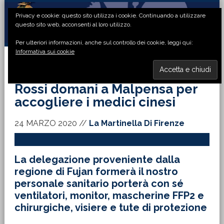
Passa
Passa
Passa
Passa
Privacy e cookie: questo sito utilizza i cookie. Continuando a utilizzare
alla
al
alla
al
questo sito web, acconsenti al loro utilizzo.
navigazione
contenuto
barra
piè
Per ulteriori informazioni, anche sul controllo dei cookie, leggi qui:
primaria
principale
laterale
di
Informativa sui cookie
primaria
pagina
MENU
Rossi domani a Malpensa per
accogliere i medici cinesi
24 MARZO 2020
//
La Martinella Di Firenze
La delegazione proveniente dalla
regione di Fujan formerà il nostro
personale sanitario porterà con sé
ventilatori, monitor, mascherine FFP2 e
chirurgiche, visiere e tute di protezione