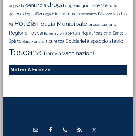
droga
denuncia
Firenze
degrado
eugenio giani
furto
Mostra
gallerie degli uffizi
musica
Palazzo Vecchio
Lega
ordinanza
Polizia
Polizia Municipale
presentazione
Pd
Regione Toscana
riqualificazione
Santo
riapertura
restauro
Solidarietà
stadio
spaccio
Spirito
sicurezza
Sara Funaro
Toscana
vaccinazioni
Tramvia
Meteo A Firenze
Footer