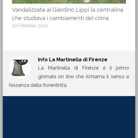
Vandalizzata al Giardino Lippi la centralina
che studiava i cambiamenti del clima
20 Febbraio 2025
Info
La Martinella di Firenze
La Martinella di Firenze è il primo
giornale on line che richiama il senso e
l’essenza della fiorentinità.
[jetpack_subscription_form title="La Martinella
nella tua mail" subscribe_text="Per ricevere i nostri
contributi direttamente sulla tua mail inserisci qui il
tuo indirizzo di posta elettronica:"]