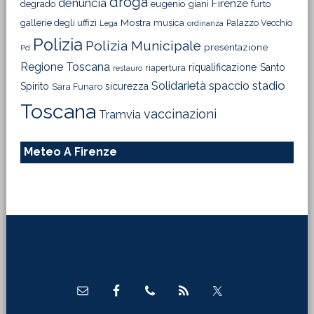
droga
denuncia
Firenze
degrado
eugenio giani
furto
Mostra
gallerie degli uffizi
musica
Palazzo Vecchio
Lega
ordinanza
Polizia
Polizia Municipale
presentazione
Pd
Regione Toscana
riqualificazione
Santo
riapertura
restauro
Solidarietà
stadio
spaccio
Spirito
sicurezza
Sara Funaro
Toscana
vaccinazioni
Tramvia
Meteo A Firenze
Footer