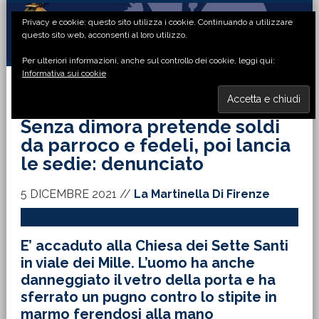
Passa
Passa
Passa
Passa
Privacy e cookie: questo sito utilizza i cookie. Continuando a utilizzare
alla
al
alla
al
questo sito web, acconsenti al loro utilizzo.
navigazione
contenuto
barra
piè
Per ulteriori informazioni, anche sul controllo dei cookie, leggi qui:
primaria
principale
laterale
di
Informativa sui cookie
primaria
pagina
MENU
Senza dimora pretende soldi
da parroco e fedeli, poi lancia
le sedie: denunciato
5 DICEMBRE 2021
//
La Martinella Di Firenze
E’ accaduto alla Chiesa dei Sette Santi
in viale dei Mille. L’uomo ha anche
danneggiato il vetro della porta e ha
sferrato un pugno contro lo stipite in
marmo ferendosi alla mano