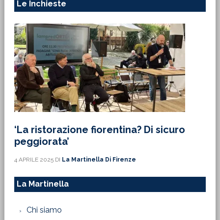
Le Inchieste
‘La ristorazione fiorentina? Di sicuro
peggiorata’
4 APRILE 2025
DI
La Martinella Di Firenze
La Martinella
Chi siamo