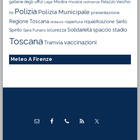
Mostra
gallerie degli uffizi
musica
Palazzo Vecchio
Lega
ordinanza
Polizia
Polizia Municipale
presentazione
Pd
Regione Toscana
riqualificazione
Santo
riapertura
restauro
Solidarietà
stadio
spaccio
Spirito
sicurezza
Sara Funaro
Toscana
vaccinazioni
Tramvia
Meteo A Firenze
Footer