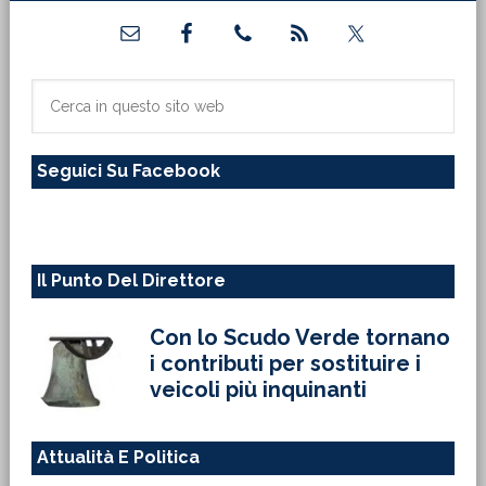
Barra
laterale
primaria
Cerca
in
questo
Seguici Su Facebook
sito
web
Il Punto Del Direttore
Con lo Scudo Verde tornano
i contributi per sostituire i
veicoli più inquinanti
Attualità E Politica