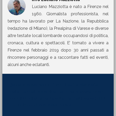
Luciano Mazziotta è nato a Firenze nel
1960. Giornalista professionista, nel
tempo ha lavorato per La Nazione, la Repubblica
(redazione di Milano), la Prealpina di Varese e diverse
altre testate locali lombarde occupandosi di politica,
cronaca, cultura e spettacoli. E’ tornato a vivere a
Firenze nel febbraio 2019 dopo 30 anni passati a
rincorrere personaggi e a raccontare fatti ed eventi,
alcuni anche eclatanti.
[jetpack_subscription_form title="La Martinella
nella tua mail" subscribe_text="Per ricevere i nostri
contributi direttamente sulla tua mail inserisci qui il
tuo indirizzo di posta elettronica:"]