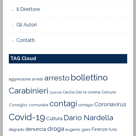
Il Direttore
Gli Autori
Contatti
TAG Cloud
bollettino
arresto
aggressione
arresti
Carabinieri
Cecilia Del re
cinema
Comune
Cascine
contagi
Coronavirus
Consiglio comunale
contagio
Covid-19
Dario Nardella
Cultura
droga
denuncia
Firenze
degrado
eugenio giani
furto