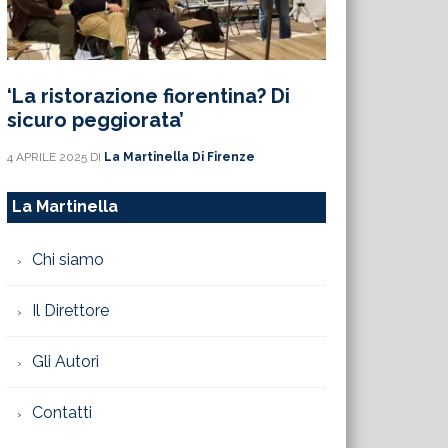
‘La ristorazione fiorentina? Di
sicuro peggiorata’
4 APRILE 2025
DI
La Martinella Di Firenze
La Martinella
Chi siamo
Il Direttore
Gli Autori
Contatti