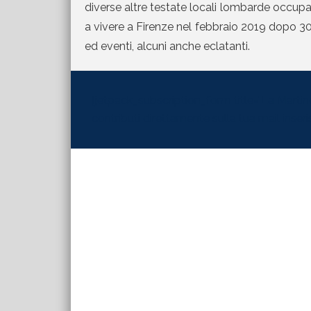
diverse altre testate locali lombarde occupand
a vivere a Firenze nel febbraio 2019 dopo 30 
ed eventi, alcuni anche eclatanti.
[jetpack_subscription_form title="La Martinel
contributi direttamente sulla tua mail inserisc