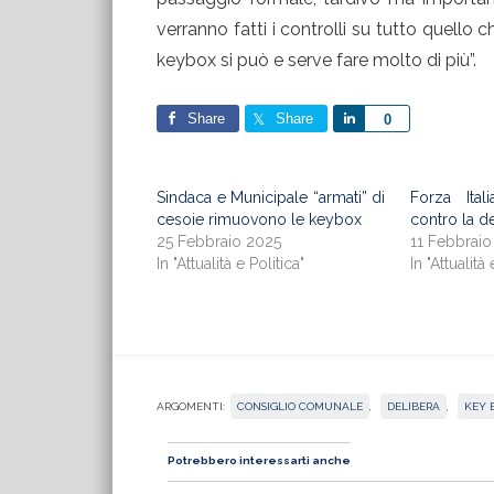
verranno fatti i controlli su tutto quello c
keybox si può e serve fare molto di più”.
Share
Share
Share
0
Sindaca e Municipale “armati” di
Forza Ital
cesoie rimuovono le keybox
contro la d
25 Febbraio 2025
11 Febbraio
In "Attualità e Politica"
In "Attualità 
ARGOMENTI:
CONSIGLIO COMUNALE
,
DELIBERA
,
KEY 
Potrebbero interessarti anche