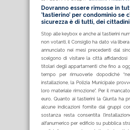
Dovranno essere rimosse in tutta
’tastierino’ per condominio se c’è 
sicurezza è di tutti, dei cittadi
Stop alle keybox e anche ai tastierini nume
non votanti, il Consiglio ha dato via liber
annunciato nei mesi precedenti dal sind
scelgono di visitare la città affidandosi a
titolari degli appartamenti che fino a og
tempo per rimuoverle dopodiché “ne
installazione, la Polizia Municipale provve
loro materiale rimozione”. Per il mancat
euro. Quanto ai tastierini la Giunta h
alcune indicazioni fornite dai gruppi con
sostanza resta consentita l’installaz
alfanumerico per edificio su pubblica stra