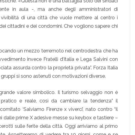
uristiche. «Questa non è una battaglia solo dei sindaci
ente in aula -, ma anche degli amministratori di
ivibilità di una città che vuole mettere al centro i
ti, dei cittadini e dei condomini. Che vogliono sapere chi
vocando un mezzo terremoto nel centrodestra che ha
vvedimento invece Fratelli d’Italia e Lega Salvini con
ata assurda contro la proprietà privata”. Forza Italia
i gruppi si sono astenuti con motivazioni diverse.
grande valore simbolico. Il turismo selvaggio non è
 pratico e reale, così da cambiare la tendenza” il
omitato ‘Salviamo Firenze x viverci’, nato contro “il
ni dalle prime X adesive messe su keybox e tastiere –
tti sulle ferite della città. Oggi arriviamo al primo
te. Aspetteremo di vedere tra 10 giorni, come e se