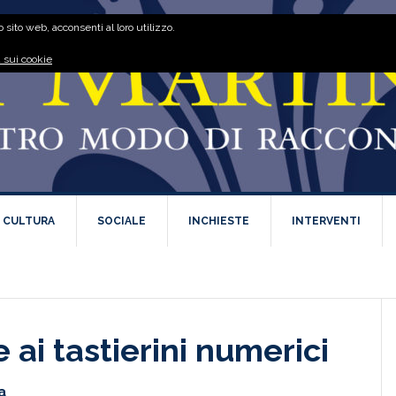
 sito web, acconsenti al loro utilizzo.
 sui cookie
E CULTURA
SOCIALE
INCHIESTE
INTERVENTI
 ai tastierini numerici
a