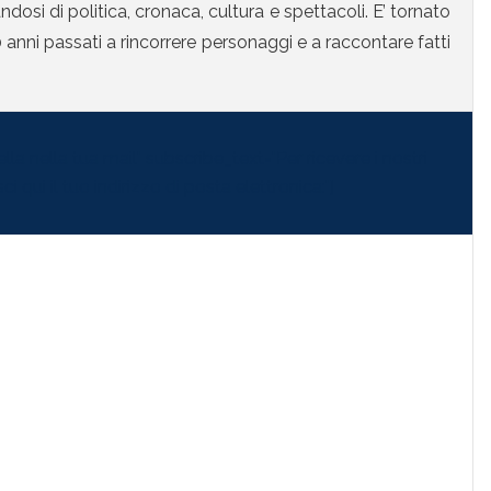
osi di politica, cronaca, cultura e spettacoli. E’ tornato
anni passati a rincorrere personaggi e a raccontare fatti
la nella tua mail" subscribe_text="Per ricevere i nostri
i qui il tuo indirizzo di posta elettronica:"]