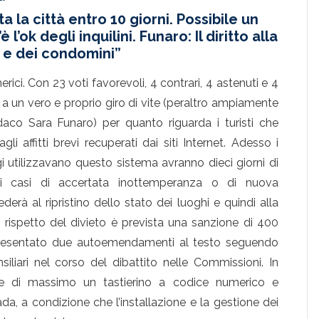
 la città entro 10 giorni. Possibile un
l’ok degli inquilini. Funaro: Il diritto alla
ni e dei condomini”
rici. Con 23 voti favorevoli, 4 contrari, 4 astenuti e 4
a a un vero e proprio giro di vite (peraltro ampiamente
aco Sara Funaro) per quanto riguarda i turisti che
gli affitti brevi recuperati dai siti Internet. Adesso i
gi utilizzavano questo sistema avranno dieci giorni di
i casi di accertata inottemperanza o di nuova
derà al ripristino dello stato dei luoghi e quindi alla
o rispetto del divieto è prevista una sanzione di 400
a presentato due autoemendamenti al testo seguendo
siliari nel corso del dibattito nelle Commissioni. In
ione di massimo un tastierino a codice numerico e
da, a condizione che l’installazione e la gestione dei