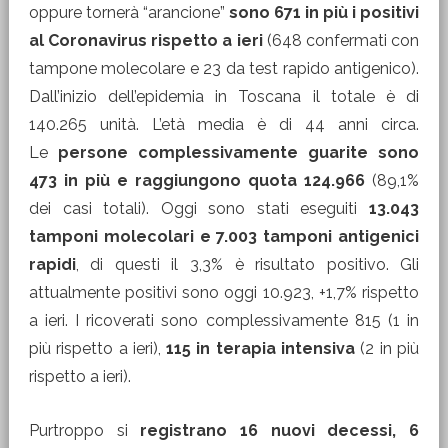
oppure tornerà “arancione”
sono 671 in più i positivi
al Coronavirus rispetto a ieri
(648 confermati con
tampone molecolare e 23 da test rapido antigenico).
Dall’inizio dell’epidemia in Toscana il totale è di
140.265 unità. L’età media è di 44 anni circa.
Le
persone complessivamente guarite sono
473 in più e raggiungono quota 124.966
(89,1%
dei casi totali). Oggi sono stati eseguiti
13.043
tamponi molecolari e 7.003 tamponi antigenici
rapidi
, di questi il 3,3% è risultato positivo. Gli
attualmente positivi sono oggi 10.923, +1,7% rispetto
a ieri. I ricoverati sono complessivamente 815 (1 in
più rispetto a ieri),
115 in terapia intensiva
(2 in più
rispetto a ieri).
Purtroppo si
registrano 16 nuovi decessi, 6