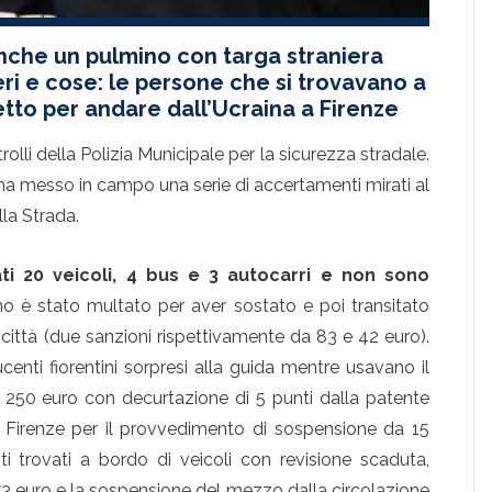
 anche un pulmino con targa straniera
eri e cose: le persone che si trovavano a
tto per andare dall’Ucraina a Firenze
rolli della Polizia Municipale per la sicurezza stradale.
 ha messo in campo una serie di accertamenti mirati al
lla Strada.
ti 20 veicoli, 4 bus e 3 autocarri e non sono
no è stato multato per aver sostato e poi transitato
 città (due sanzioni rispettivamente da 83 e 42 euro).
ucenti fiorentini sorpresi alla guida mentre usavano il
i 250 euro con decurtazione di 5 punti dalla patente
i Firenze per il provvedimento di sospensione da 15
i trovati a bordo di veicoli con revisione scaduta,
173 euro e la sospensione del mezzo dalla circolazione