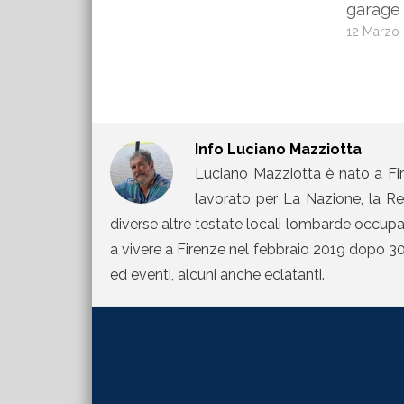
garage
12 Marzo
Info
Luciano Mazziotta
Luciano Mazziotta è nato a Fir
lavorato per La Nazione, la Rep
diverse altre testate locali lombarde occupand
a vivere a Firenze nel febbraio 2019 dopo 30 
ed eventi, alcuni anche eclatanti.
[jetpack_subscription_form title="La Martinel
contributi direttamente sulla tua mail inserisc