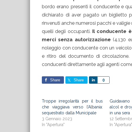
bordo erano presenti il conducente e qua
dichiarato di aver pagato un biglietto p
rinvenuti anche numerosi pacchi e valigie r
quelli degli occupanti.
Il conducente è
merci senza autorizzazione
(4.130 e
noleggio con conducente con un veicolo 
e ritiro del documento di circolazione.
conducenti direttamente agli agenti come p
Share
Share
Share
0
Troppe irregolarità per il bus
Guidavano 
che viaggiava verso l’Albania:
alcol e drog
sequestrato dalla Municipale
in una sera
3 Gennaio 2023
12 Settemb
In "Apertura"
In "Apertura