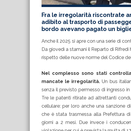
Fra le irregolarità riscontrate
adibito al trasporto di passegg
bordo avevano pagato un biglie
Anche il 2025 si apre con una serie di cont
Da giovedì a stamani il Reparto di Rifredi
rispetto delle nuove norme del Codice de
Nel complesso sono stati controlla
mancate le irregolarità.
Un bus italia
senza il previsto permesso di ingresso in
Tre le patenti ritirate ad altrettanti cond
cellulare: per loro anche una sanzione d
che è stata trasmessa alla Prefettura d
giorni a 2 mesi. Due invece i conducent
violazione per cui è prevista la multa di 