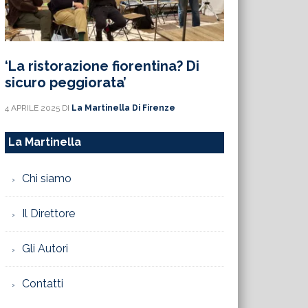
‘La ristorazione fiorentina? Di
sicuro peggiorata’
4 APRILE 2025
DI
La Martinella Di Firenze
La Martinella
Chi siamo
Il Direttore
Gli Autori
Contatti