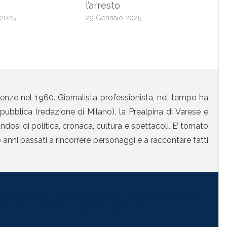
l’arresto
 2025
29 Gennaio 2025
enze nel 1960. Giornalista professionista, nel tempo ha
ubblica (redazione di Milano), la Prealpina di Varese e
osi di politica, cronaca, cultura e spettacoli. E’ tornato
anni passati a rincorrere personaggi e a raccontare fatti
la nella tua mail" subscribe_text="Per ricevere i nostri
i qui il tuo indirizzo di posta elettronica:"]