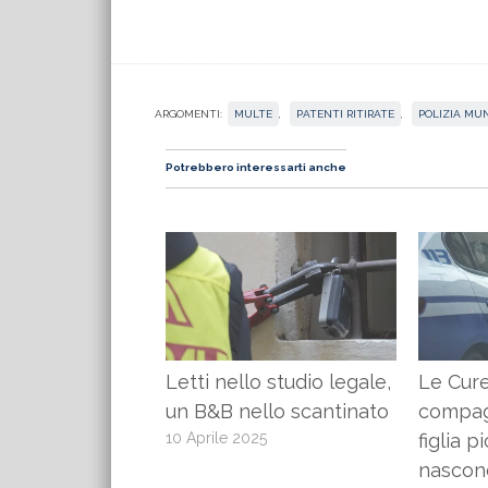
ARGOMENTI:
MULTE
,
PATENTI RITIRATE
,
POLIZIA MU
Potrebbero interessarti anche
Letti nello studio legale,
Le Cure
un B&B nello scantinato
compag
10 Aprile 2025
figlia p
nascon