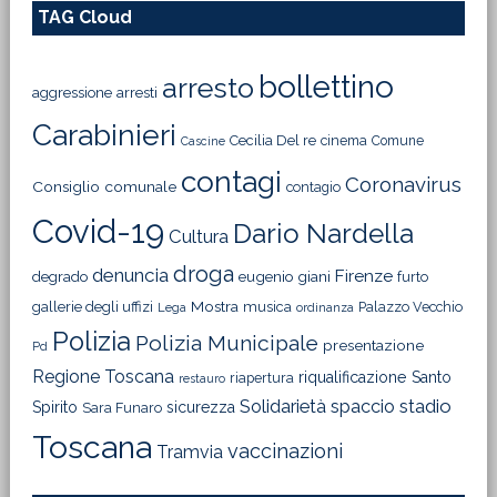
TAG Cloud
bollettino
arresto
aggressione
arresti
Carabinieri
Cecilia Del re
cinema
Comune
Cascine
contagi
Coronavirus
Consiglio comunale
contagio
Covid-19
Dario Nardella
Cultura
droga
denuncia
Firenze
degrado
eugenio giani
furto
Mostra
gallerie degli uffizi
musica
Palazzo Vecchio
Lega
ordinanza
Polizia
Polizia Municipale
presentazione
Pd
Regione Toscana
riqualificazione
Santo
riapertura
restauro
Solidarietà
stadio
spaccio
Spirito
sicurezza
Sara Funaro
Toscana
vaccinazioni
Tramvia