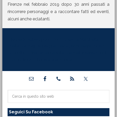
Firenze nel febbraio 2019 dopo 30 anni passati a
rincorrere personaggi e a raccontare fatti ed eventi,
alcuni anche eclatanti.
[jetpack_subscription_form title="La Martinella
nella tua mail" subscribe_text="Per ricevere i nostri
contributi direttamente sulla tua mail inserisci qui il
tuo indirizzo di posta elettronica:"]
Barra
laterale
primaria
Cerca
in
questo
Seguici Su Facebook
sito