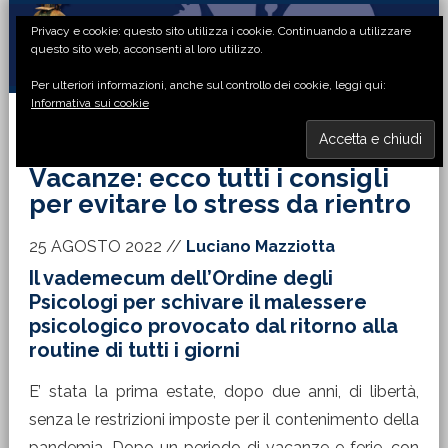
Passa
Passa
Passa
Passa
Privacy e cookie: questo sito utilizza i cookie. Continuando a utilizzare
alla
al
alla
al
questo sito web, acconsenti al loro utilizzo.
navigazione
contenuto
barra
piè
Per ulteriori informazioni, anche sul controllo dei cookie, leggi qui:
primaria
principale
laterale
di
Informativa sui cookie
primaria
pagina
MENU
Vacanze: ecco tutti i consigli
per evitare lo stress da rientro
25 AGOSTO 2022
//
Luciano Mazziotta
Il vademecum dell’Ordine degli
Psicologi per schivare il malessere
psicologico provocato dal ritorno alla
routine di tutti i giorni
E’ stata la prima estate, dopo due anni, di libertà,
senza le restrizioni imposte per il contenimento della
pandemia. Dopo un periodo di vacanze e ferie, con