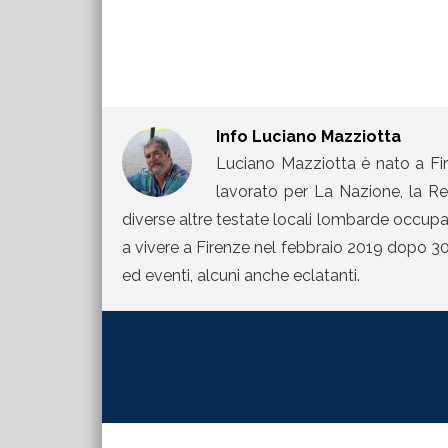
Info
Luciano Mazziotta
Luciano Mazziotta è nato a Fir
lavorato per La Nazione, la Rep
diverse altre testate locali lombarde occupand
a vivere a Firenze nel febbraio 2019 dopo 30 
ed eventi, alcuni anche eclatanti.
[jetpack_subscription_form title="La Martinel
contributi direttamente sulla tua mail inserisc