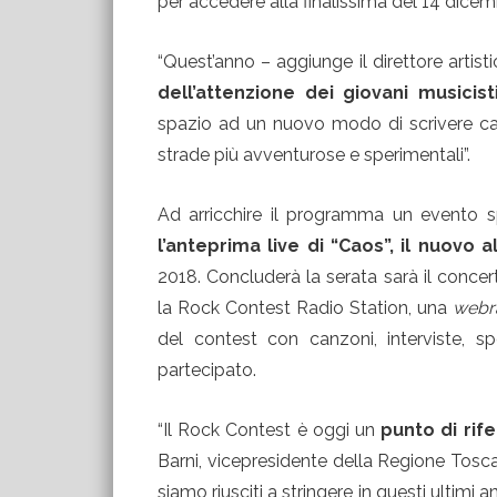
per accedere alla finalissima del 14 dicemb
“Quest’anno – aggiunge il direttore arti
dell’attenzione dei giovani musicist
spazio ad un nuovo modo di scrivere can
strade più avventurose e sperimentali”.
Ad arricchire il programma un evento sp
l’anteprima live di “Caos”, il nuovo
2018. Concluderà la serata sarà il conce
la Rock Contest Radio Station, una
webr
del contest con canzoni, interviste, s
partecipato.
“Il Rock Contest è oggi un
punto di ri
Barni, vicepresidente della Regione Tosc
siamo riusciti a stringere in questi ultimi 