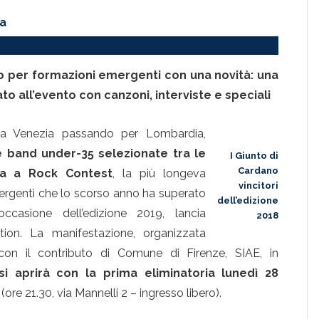
ta
no per formazioni emergenti con una novità: una
to all’evento con canzoni, interviste e speciali
a Venezia passando per Lombardia,
e band under-35 selezionate tra le
I Giunto di
Cardano
ita a Rock Contest
, la più longeva
vincitori
ergenti che lo scorso anno ha superato
dell’edizione
casione dell’edizione 2019, lancia
2018
on. La manifestazione, organizzata
n il contributo di Comune di Firenze, SIAE, in
si aprirà con la prima eliminatoria lunedì 28
re 21.30, via Mannelli 2 – ingresso libero).