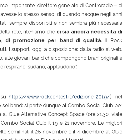
Marco Imponente, direttore generale di Controradio – ci
 avesse lo stesso senso, di quando nacque negli anni
itali, sempre disponibili e non sembra più necessaria
ella rete, riteniamo che
ci sia ancora necessità di
he, di promozione per band di qualità
. Il Rock
tti i supporti oggi a disposizione: dalla radio al web.
o, alle giovani band che compongono brani originali e
che respirano, sudano, applaudono”.
 su
https://www.rockcontest.it/edizione-2019/
), nel
no sei band: si parte dunque al Combo Social Club per
e al Glue Alternative Concept Space (ore 21.30, viale
l Combo Social Club il 19 e 21 novembre. Le migliori
lle semifinali il 28 novembre e il 4 dicembre al Glue