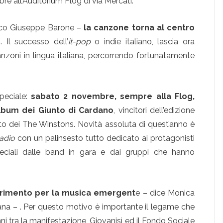
re all’Auditorium Flog di via Mercati.
stico Giuseppe Barone –
la canzone torna al centro
i. Il successo dell’
it-pop
o indie italiano, lascia ora
zoni in lingua italiana, percorrendo fortunatamente
eciale:
sabato 2 novembre, sempre alla Flog,
 album dei Giunto di Cardano
, vincitori dell’edizione
rto dei The Winstons. Novità assoluta di quest’anno è
adio
con un palinsesto tutto dedicato ai protagonisti
peciali dalle band in gara e dai gruppi che hanno
ferimento per la musica emergent
e – dice Monica
ana – . Per questo motivo è importante il legame che
anni tra la manifestazione, Giovanisì ed il Fondo Sociale