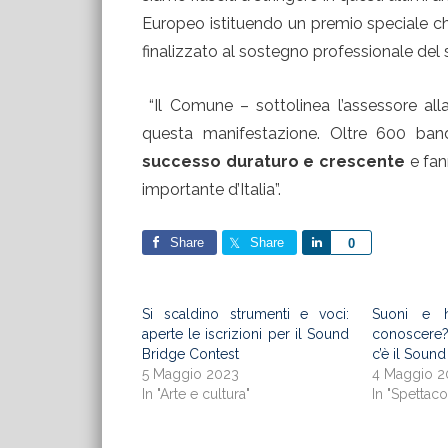
Europeo istituendo un premio speciale ch
finalizzato al sostegno professionale del so
“Il Comune – sottolinea l’assessore al
questa manifestazione. Oltre 600 band
successo duraturo e crescente
e fan
importante d’Italia”.
Share
Share
Share
0
Si scaldino strumenti e voci:
Suoni e h
aperte le iscrizioni per il Sound
conoscere?
Bridge Contest
c’è il Soun
5 Maggio 2023
4 Maggio 2
In "Arte e cultura"
In "Spettacol