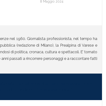
8 Maggio 2024
enze nel 1960. Giornalista professionista, nel tempo ha
ubblica (redazione di Milano), la Prealpina di Varese e
osi di politica, cronaca, cultura e spettacoli. E’ tornato
anni passati a rincorrere personaggi e a raccontare fatti
la nella tua mail" subscribe_text="Per ricevere i nostri
i qui il tuo indirizzo di posta elettronica:"]