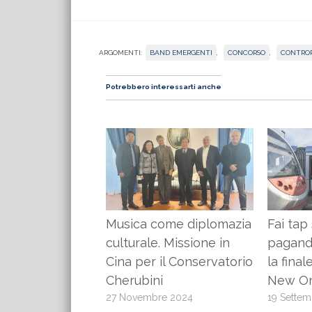
ARGOMENTI:
BAND EMERGENTI
,
CONCORSO
,
CONTRO
Potrebbero interessarti anche
Musica come diplomazia
Fai tap
culturale. Missione in
pagando
Cina per il Conservatorio
la fina
Cherubini
New Or
27 Novembre 2024
19 Sette