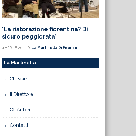
‘La ristorazione fiorentina? Di
sicuro peggiorata’
4 APRILE 2025
DI
La Martinella Di Firenze
La Martinella
Chi siamo
Il Direttore
Gli Autori
Contatti