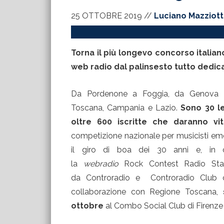
25 OTTOBRE 2019
//
Luciano Mazziot
Torna il più longevo concorso italia
web radio dal palinsesto tutto dedica
Da Pordenone a Foggia, da Genova 
Toscana, Campania e Lazio.
Sono 30 l
oltre 600 iscritte che daranno v
competizione nazionale per musicisti em
il giro di boa dei 30 anni e, in oc
la
webradio
Rock Contest Radio Stati
da Controradio e Controradio Club co
collaborazione con Regione Toscana,
ottobre
al Combo Social Club di Firenze (o