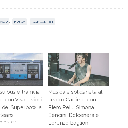
RADIO
,
MUSICA
,
ROCK CONTEST
 su bus e tramvia
Musica e solidarietà al
 con Visa e vinci
Teatro Cartiere con
le del Superbowl a
Piero Pelù, Simona
leans
Bencini, Dolcenera e
mbre 2024
Lorenzo Baglioni