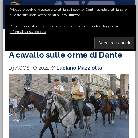
Passa
Passa
Passa
Passa
Privacy e cookie: questo sito utilizza i cookie. Continuando a utilizzare
alla
al
alla
al
questo sito web, acconsenti al loro utilizzo.
navigazione
contenuto
barra
piè
Per ulteriori informazioni, anche sul controllo dei cookie, leggi qui:
primaria
principale
laterale
di
Informativa sui cookie
primaria
pagina
MENU
A cavallo sulle orme di Dante
19 AGOSTO 2021
//
Luciano Mazziotta