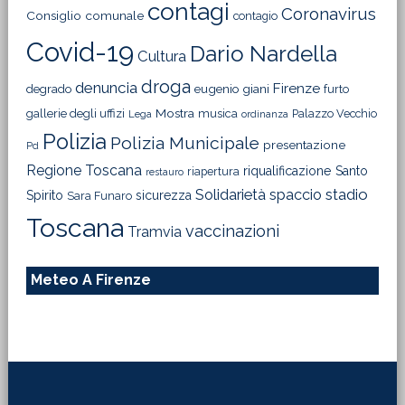
contagi
Coronavirus
Consiglio comunale
contagio
Covid-19
Dario Nardella
Cultura
droga
denuncia
Firenze
degrado
eugenio giani
furto
Mostra
gallerie degli uffizi
musica
Palazzo Vecchio
Lega
ordinanza
Polizia
Polizia Municipale
presentazione
Pd
Regione Toscana
riqualificazione
Santo
riapertura
restauro
Solidarietà
stadio
spaccio
Spirito
sicurezza
Sara Funaro
Toscana
vaccinazioni
Tramvia
Meteo A Firenze