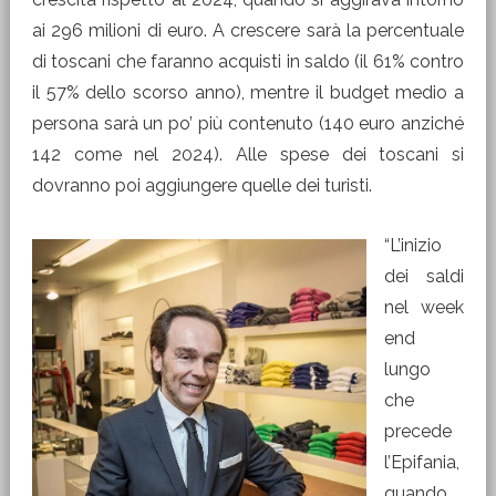
ai 296 milioni di euro. A crescere sarà la percentuale
di toscani che faranno acquisti in saldo (il 61% contro
il 57% dello scorso anno), mentre il budget medio a
persona sarà un po’ più contenuto (140 euro anziché
142 come nel 2024). Alle spese dei toscani si
dovranno poi aggiungere quelle dei turisti.
“L’inizio
dei saldi
nel week
end
lungo
che
precede
l’Epifania,
quando