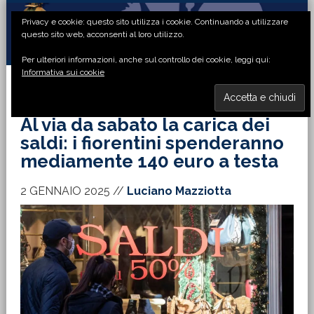
Passa
Passa
Passa
Passa
Privacy e cookie: questo sito utilizza i cookie. Continuando a utilizzare
alla
al
alla
al
questo sito web, acconsenti al loro utilizzo.
navigazione
contenuto
barra
piè
Per ulteriori informazioni, anche sul controllo dei cookie, leggi qui:
primaria
principale
laterale
di
Informativa sui cookie
primaria
pagina
MENU
Al via da sabato la carica dei
saldi: i fiorentini spenderanno
mediamente 140 euro a testa
2 GENNAIO 2025
//
Luciano Mazziotta