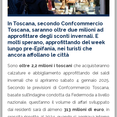
In Toscana, secondo Confcommercio
Toscana, saranno oltre due milioni ad
approfittare degli sconti invernali. E
molti sperano, approfittando del week
lungo pre-Epifania, nei turisti che
ancora affollano le città
Sono
oltre 2,2 milioni i toscani
che acquisteranno
calzature e abbigliamento approfittando dei saldi
invernali che si apriranno sabato 4 gennaio 2025.
Secondo le previsioni di Confcommercio Toscana,
basate sull’indagine condotta da Federmoda a livello
nazionale, quest’anno il volume di affari sviluppato
dai residenti sarà di almeno
313 milioni di euro
, in
crescita rispetto al 2024, quando si aggirava intorno