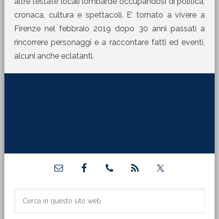
altre testate locali lombarde occupandosi di politica,
cronaca, cultura e spettacoli. E’ tornato a vivere a
Firenze nel febbraio 2019 dopo 30 anni passati a
rincorrere personaggi e a raccontare fatti ed eventi,
alcuni anche eclatanti.
[jetpack_subscription_form title="La Martinella
nella tua mail" subscribe_text="Per ricevere i nostri
contributi direttamente sulla tua mail inserisci qui il
tuo indirizzo di posta elettronica:"]
Barra
laterale
primaria
Cerca
in