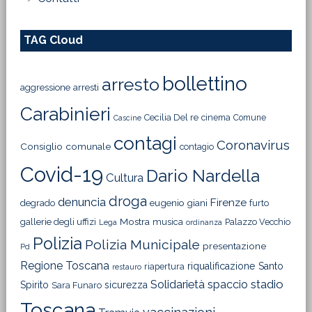
TAG Cloud
bollettino
arresto
aggressione
arresti
Carabinieri
Cecilia Del re
cinema
Comune
Cascine
contagi
Coronavirus
Consiglio comunale
contagio
Covid-19
Dario Nardella
Cultura
droga
denuncia
Firenze
degrado
eugenio giani
furto
Mostra
gallerie degli uffizi
musica
Palazzo Vecchio
Lega
ordinanza
Polizia
Polizia Municipale
presentazione
Pd
Regione Toscana
riqualificazione
Santo
riapertura
restauro
Solidarietà
stadio
spaccio
Spirito
sicurezza
Sara Funaro
Toscana