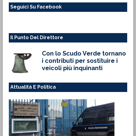
questo
Seguici Su Facebook
sito
web
Il Punto Del Direttore
Con lo Scudo Verde tornano
i contributi per sostituire i
veicoli più inquinanti
Attualità E Politica