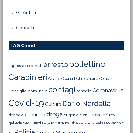
Gli Autori
Contatti
TAG Cloud
bollettino
arresto
aggressione
arresti
Carabinieri
Cecilia Del re
cinema
Comune
Cascine
contagi
Coronavirus
Consiglio comunale
contagio
Covid-19
Dario Nardella
Cultura
droga
denuncia
Firenze
degrado
eugenio giani
furto
Mostra
gallerie degli uffizi
musica
Palazzo Vecchio
Lega
ordinanza
Polizia
Polizia Municipale