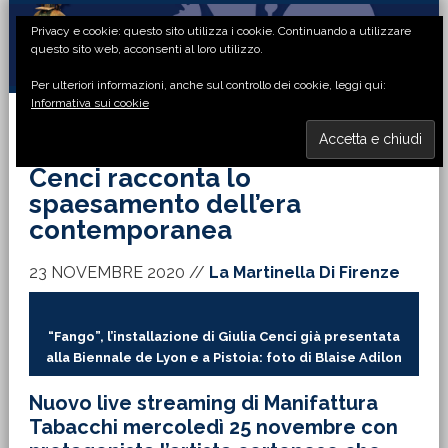
Passa
Passa
Passa
Passa
Privacy e cookie: questo sito utilizza i cookie. Continuando a utilizzare
alla
al
alla
al
questo sito web, acconsenti al loro utilizzo.
navigazione
contenuto
barra
piè
Per ulteriori informazioni, anche sul controllo dei cookie, leggi qui:
primaria
principale
laterale
di
Informativa sui cookie
primaria
pagina
MENU
Cenci racconta lo
spaesamento dell’era
contemporanea
23 NOVEMBRE 2020
//
La Martinella Di Firenze
“Fango”, l’installazione di Giulia Cenci già presentata
alla Biennale de Lyon e a Pistoia: foto di Blaise Adilon
Nuovo live streaming di Manifattura
Tabacchi mercoledì 25 novembre con