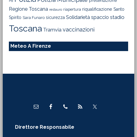
presentazione
Pd
Regione Toscana
riqualificazione
Santo
riapertura
restauro
Solidarietà
stadio
spaccio
Spirito
sicurezza
Sara Funaro
Toscana
vaccinazioni
Tramvia
Meteo A Firenze
Footer
Direttore Responsabile