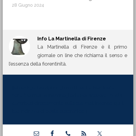
28 Giugno 2024
Info
La Martinella di Firenze
La Martinella di Firenze è il primo
giornale on line che richiama il senso e
l’essenza della fiorentinità.
[jetpack_subscription_form title="La Martinella
nella tua mail" subscribe_text="Per ricevere i nostri
contributi direttamente sulla tua mail inserisci qui il
tuo indirizzo di posta elettronica:"]
Barra