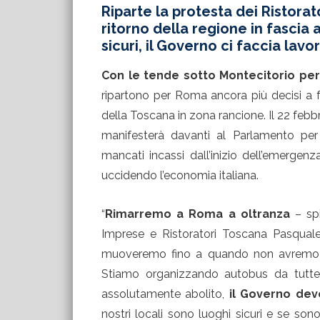
Riparte la protesta dei Ristorat
ritorno della regione in fascia 
sicuri, il Governo ci faccia lavo
Con le tende sotto Montecitorio per 
ripartono per Roma ancora più decisi a fa
della Toscana in zona rancione. Il 22 febb
manifesterà davanti al Parlamento per 
mancati incassi dall’inizio dell’emerge
uccidendo l’economia italiana.
“
Rimarremo a Roma a oltranza
– spi
Imprese e Ristoratori Toscana Pasqual
muoveremo fino a quando non avremo gar
Stiamo organizzando autobus da tutte 
assolutamente abolito,
il Governo dev
nostri locali sono luoghi sicuri e se s