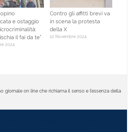
copino
Contro gli affitti brevi va
cata e ostaggio
in scena la protesta
icrocriminalità:
della X
ischia il fai da te”
10 Novembre 2024
re 2024
mo giornale on line che richiama il senso e l’essenza della
la nella tua mail" subscribe_text="Per ricevere i nostri
i qui il tuo indirizzo di posta elettronica:"]