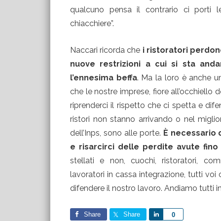
qualcuno pensa il contrario ci porti l
chiacchiere”.
Naccari ricorda che
i ristoratori perdono
nuove restrizioni a cui si sta an
l’ennesima beffa
. Ma la loro è anche u
che le nostre imprese, fiore all’occhiello
riprenderci il rispetto che ci spetta e dif
ristori non stanno arrivando o nel migli
dell’Inps, sono alle porte.
È necessario q
e risarcirci delle perdite avute f
stellati e non, cuochi, ristoratori, comme
lavoratori in cassa integrazione, tutti vo
difendere il nostro lavoro. Andiamo tutti 
Share
Share
Share
0