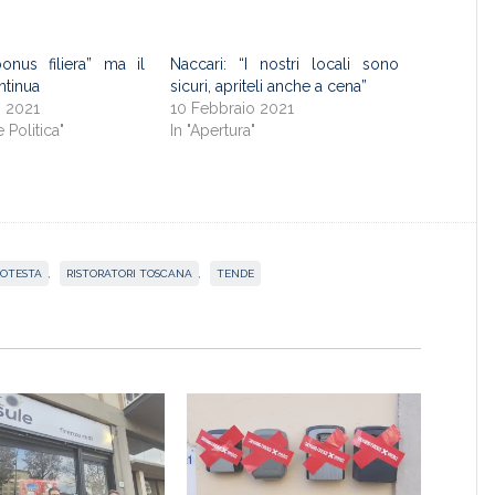
bonus filiera” ma il
Naccari: “I nostri locali sono
ntinua
sicuri, apriteli anche a cena”
o 2021
10 Febbraio 2021
e Politica"
In "Apertura"
ROTESTA
,
RISTORATORI TOSCANA
,
TENDE