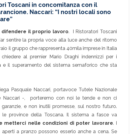
ori Toscani in concomitanza con il
arancione. Naccari: “I nostri locali sono
rare”
difendere il proprio lavoro
. I Ristoratori Toscani
r sentire la propria voce alla luce anche del ritorno
raio il gruppo che rappresenta 40mila imprese in Italia
chiedere al premier Mario Draghi indennizzi per i
nza e il superamento del sistema semaforico che sta
ega Pasquale Naccari, portavoce Tutele Nazionale
e Naccari -, porteremo con noi le tende e non ci
anzie, e non inutili promesse, sul nostro futuro.
le province della Toscana. Il sistema a fasce va
e metterci nelle condizioni di poter lavorare
. I
ono aperti a pranzo possono esserlo anche a cena. Se