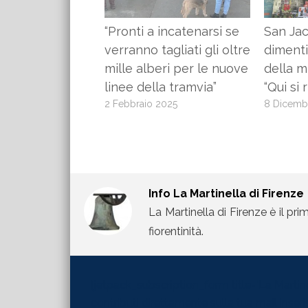
“Pronti a incatenarsi se
San Ja
verranno tagliati gli oltre
dimenti
mille alberi per le nuove
della m
linee della tramvia”
“Qui si r
2 Febbraio 2025
8 Dicemb
Info
La Martinella di Firenze
La Martinella di Firenze è il pri
fiorentinità.
[jetpack_subscription_form title="La Martinel
contributi direttamente sulla tua mail inserisc