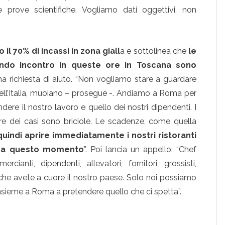
e prove scientifiche. Vogliamo dati oggettivi, non
 il 70% di incassi in zona giall
a e sottolinea che
le
dando incontro in queste ore in Toscana sono
na richiesta di aiuto. “Non vogliamo stare a guardare
 dell’Italia, muoiano – prosegue -. Andiamo a Roma per
endere il nostro lavoro e quello dei nostri dipendenti. I
ore dei casi sono briciole. Le scadenze, come quella
uindi aprire immediatamente i nostri ristoranti
ino a questo momento
”. Poi lancia un appello: “Chef
rcianti, dipendenti, allevatori, fornitori, grossisti,
i che avete a cuore il nostro paese. Solo noi possiamo
insieme a Roma a pretendere quello che ci spetta”.