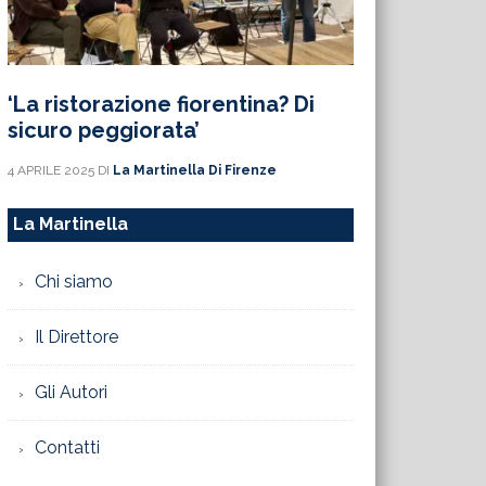
‘La ristorazione fiorentina? Di
sicuro peggiorata’
4 APRILE 2025
DI
La Martinella Di Firenze
La Martinella
Chi siamo
Il Direttore
Gli Autori
Contatti