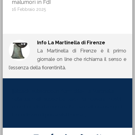
malumori in FdI
16 Febbraio 2025
Info
La Martinella di Firenze
La Martinella di Firenze è il primo
giornale on line che richiama il senso e
l’essenza della fiorentinità.
[jetpack_subscription_form title="La Martinella
nella tua mail" subscribe_text="Per ricevere i nostri
contributi direttamente sulla tua mail inserisci qui il
tuo indirizzo di posta elettronica:"]
Barra