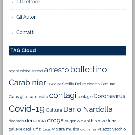
Il Direttore
Gli Autori
Contatti
TAG Cloud
bollettino
arresto
aggressione
arresti
Carabinieri
Cecilia Del re
cinema
Comune
Cascine
contagi
Coronavirus
Consiglio comunale
contagio
Covid-19
Dario Nardella
Cultura
droga
denuncia
Firenze
degrado
eugenio giani
furto
Mostra
gallerie degli uffizi
musica
Palazzo Vecchio
Lega
ordinanza