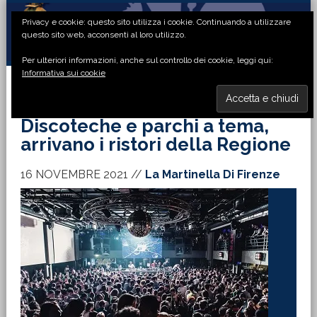
Passa
Passa
Passa
Passa
Privacy e cookie: questo sito utilizza i cookie. Continuando a utilizzare
alla
al
alla
al
questo sito web, acconsenti al loro utilizzo.
navigazione
contenuto
barra
piè
Per ulteriori informazioni, anche sul controllo dei cookie, leggi qui:
primaria
principale
laterale
di
Informativa sui cookie
primaria
pagina
MENU
Discoteche e parchi a tema,
arrivano i ristori della Regione
16 NOVEMBRE 2021
//
La Martinella Di Firenze