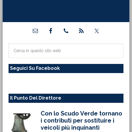
contributi direttamente sulla tua mail inserisci qui il
tuo indirizzo di posta elettronica:"]
Barra
laterale
primaria
Cerca
in
questo
Seguici Su Facebook
sito
web
Il Punto Del Direttore
Con lo Scudo Verde tornano
i contributi per sostituire i
veicoli più inquinanti