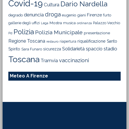
Covid-19
Dario Nardella
Cultura
droga
denuncia
Firenze
degrado
eugenio giani
furto
Mostra
gallerie degli uffizi
musica
Palazzo Vecchio
Lega
ordinanza
Polizia
Polizia Municipale
presentazione
Pd
Regione Toscana
riqualificazione
Santo
riapertura
restauro
Solidarietà
stadio
spaccio
Spirito
sicurezza
Sara Funaro
Toscana
vaccinazioni
Tramvia
Meteo A Firenze
Footer