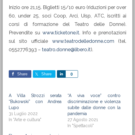
Inizio ore 21,15. Biglietti 15/10 euro (riduzioni per over
60, under 25, soci Coop, Arci, Uisp, ATC, iscritti ai
corsi di formazione del Teatro delle Donne).
Prevendite su
www.ticketone.it
. Info e prenotazioni
sul sito ufficiale
www.teatrodelledonne.com
(tel.
0552776393 –
teatro.donne@libero.it
).
Share
Share
Share
0
A Villa Strozzi serata
“A viva voce” contro
“Bukowski” con Andrea
discriminazione e violenza
Lupo
subite dalle donne con la
31 Luglio 2022
pandemia
In "Arte e cultura"
27 Agosto 2021
In "Spettacoli"