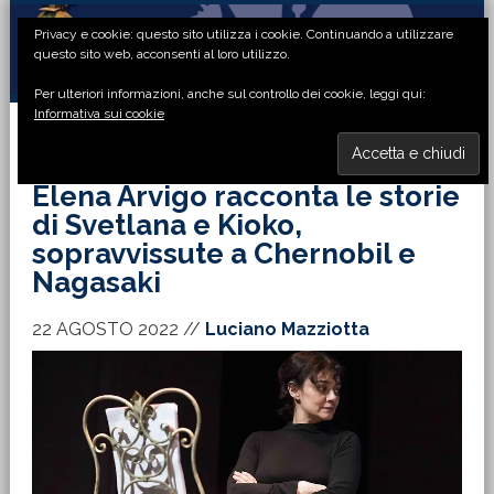
Passa
Passa
Passa
Passa
Privacy e cookie: questo sito utilizza i cookie. Continuando a utilizzare
alla
al
alla
al
questo sito web, acconsenti al loro utilizzo.
navigazione
contenuto
barra
piè
Per ulteriori informazioni, anche sul controllo dei cookie, leggi qui:
primaria
principale
laterale
di
Informativa sui cookie
primaria
pagina
MENU
Elena Arvigo racconta le storie
di Svetlana e Kioko,
sopravvissute a Chernobil e
Nagasaki
22 AGOSTO 2022
//
Luciano Mazziotta