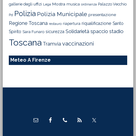
Mostra
gallerie degli uffizi
musica
Palazzo Vecchio
Lega
ordinanza
Polizia
Polizia Municipale
presentazione
Pd
Regione Toscana
riqualificazione
Santo
riapertura
restauro
Solidarietà
stadio
spaccio
Spirito
sicurezza
Sara Funaro
Toscana
vaccinazioni
Tramvia
Meteo A Firenze
Footer