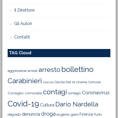
Il Direttore
Gli Autori
Contatti
TAG Cloud
bollettino
arresto
aggressione
arresti
Carabinieri
Cecilia Del re
cinema
Comune
Cascine
contagi
Coronavirus
Consiglio comunale
contagio
Covid-19
Dario Nardella
Cultura
droga
denuncia
Firenze
degrado
eugenio giani
furto