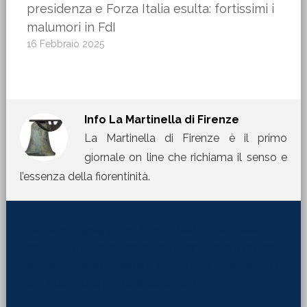
presidenza e Forza Italia esulta: fortissimi i
malumori in FdI
16 Febbraio 2025
Info
La Martinella di Firenze
La Martinella di Firenze è il primo
giornale on line che richiama il senso e
l’essenza della fiorentinità.
[jetpack_subscription_form title="La Martinella
nella tua mail" subscribe_text="Per ricevere i nostri
contributi direttamente sulla tua mail inserisci qui il
tuo indirizzo di posta elettronica:"]