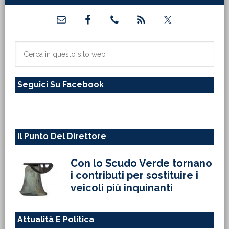
Barra
laterale
primaria
Cerca
in
questo
Seguici Su Facebook
sito
web
Il Punto Del Direttore
Con lo Scudo Verde tornano
i contributi per sostituire i
veicoli più inquinanti
Attualità E Politica