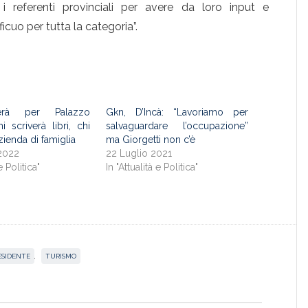
 i referenti provinciali per avere da loro input e
cuo per tutta la categoria”.
erà per Palazzo
Gkn, D’Incà: “Lavoriamo per
i scriverà libri, chi
salvaguardare l’occupazione”
azienda di famiglia
ma Giorgetti non c’è
2022
22 Luglio 2021
e Politica"
In "Attualità e Politica"
ESIDENTE
,
TURISMO