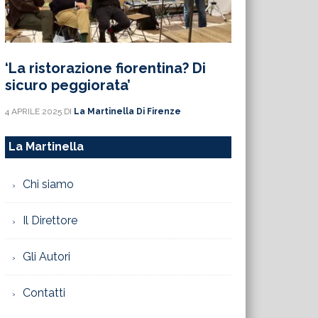
‘La ristorazione fiorentina? Di
sicuro peggiorata’
4 APRILE 2025
DI
La Martinella Di Firenze
La Martinella
Chi siamo
Il Direttore
Gli Autori
Contatti