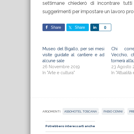
settimane chiederò di incontrare tutti
suggerimenti per impostare un lavoro profi
Share
Share
Share
0
Museo del Bigallo, per sei mesi
Chi corr
visite guidate al cantiere e ad
Vecchio, ch
alcune sale
tornerà all’
26 Novembre 2019
23 Agosto 
In "Arte e cultura"
In "Attualità 
ARGOMENTI:
ASSOHOTEL TOSCANA
,
FABIO CENNI
,
PR
Potrebbero interessarti anche