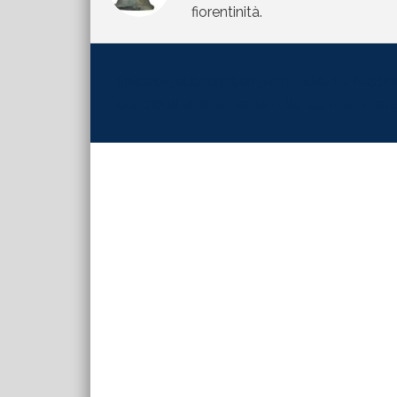
fiorentinità.
[jetpack_subscription_form title="La Martinel
contributi direttamente sulla tua mail inserisc