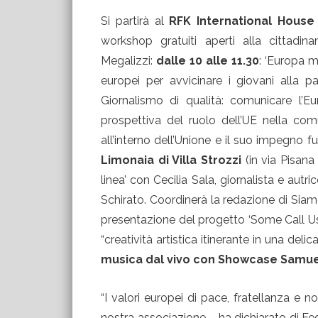
Si partirà al
RFK International House
workshop gratuiti aperti alla cittadin
Megalizzi:
dalle 10 alle 11.30
: ‘Europa m
europei per avvicinare i giovani alla pa
Giornalismo di qualità: comunicare l’E
prospettiva del ruolo dell’UE nella comu
all’interno dell’Unione e il suo impegno fuo
Limonaia di Villa Strozzi
(in via Pisana
linea’ con Cecilia Sala, giornalista e autr
Schirato. Coordinerà la redazione di Sia
presentazione del progetto ‘Some Call Us
“creatività artistica itinerante in una deli
musica dal vivo con Showcase Samue
“I valori europei di pace, fratellanza e no
nostra associazione – ha dichiarato di Fe