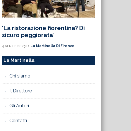
‘La ristorazione fiorentina? Di
sicuro peggiorata’
4 APRILE 2025
DI
La Martinella Di Firenze
La Martinella
Chi siamo
Il Direttore
Gli Autori
Contatti