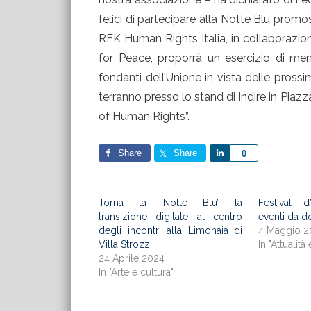
felici di partecipare alla Notte Blu promo
RFK Human Rights Italia, in collaborazio
for Peace, proporrà un esercizio di memo
fondanti dell’Unione in vista delle pros
terranno presso lo stand di Indire in Piaz
of Human Rights”.
Share
Share
Share
0
Torna la ‘Notte Blu’, la
Festival 
transizione digitale al centro
eventi da d
degli incontri alla Limonaia di
4 Maggio 2
Villa Strozzi
In "Attualità 
24 Aprile 2024
In "Arte e cultura"