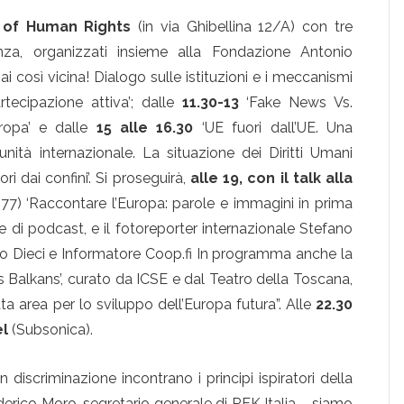
 of Human Rights
(in via Ghibellina 12/A) con tre
anza, organizzati insieme alla Fondazione Antonio
ai così vicina! Dialogo sulle istituzioni e i meccanismi
rtecipazione attiva’; dalle
11.30-13
‘Fake News Vs.
uropa’ e dalle
15 alle 16.30
‘UE fuori dall’UE. Una
nità internazionale. La situazione dei Diritti Umani
ri dai confini’. Si proseguirà,
alle 19, con il talk alla
 77) ‘Raccontare l’Europa: parole e immagini in prima
ice di podcast, e il fotoreporter internazionale Stefano
mo Dieci e Informatore Coop.fi In programma anche la
 Balkans’, curato da ICSE e dal Teatro della Toscana,
cata area per lo sviluppo dell’Europa futura”. Alle
22.30
l
(Subsonica).
n discriminazione incontrano i principi ispiratori della
derico Moro, segretario generale di RFK Italia – siamo