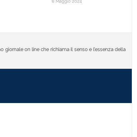
8 Maggio 2024
mo giornale on line che richiama il senso e l’essenza della
la nella tua mail" subscribe_text="Per ricevere i nostri
i qui il tuo indirizzo di posta elettronica:"]