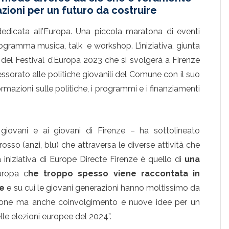
azioni per un futuro da costruire
edicata all’Europa. Una piccola maratona di eventi
ogramma musica, talk e workshop. L’iniziativa, giunta
o del Festival d’Europa 2023 che si svolgerà a Firenze
essorato alle politiche giovanili del Comune con il suo
ormazioni sulle politiche, i programmi e i finanziamenti
giovani e ai giovani di Firenze – ha sottolineato
rosso (anzi, blu) che attraversa le diverse attività che
a iniziativa di Europe Directe Firenze è quello di
una
uropa c
he troppo spesso viene raccontata in
te
e su cui le giovani generazioni hanno moltissimo da
zione ma anche coinvolgimento e nuove idee per un
elle elezioni europee del 2024”.