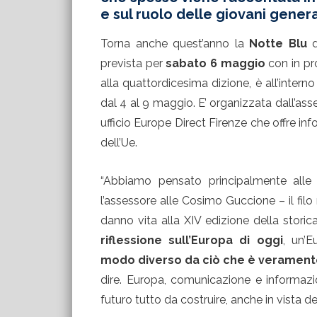
e sul ruolo delle giovani gener
Torna anche quest’anno la
Notte Blu
d
prevista per
sabato 6 maggio
con in pr
alla quattordicesima dizione, è all’intern
dal 4 al 9 maggio. E’ organizzata dall’ass
ufficio Europe Direct Firenze che offre inf
dell’Ue.
“Abbiamo pensato principalmente alle 
l’assessore alle Cosimo Guccione – il filo 
danno vita alla XIV edizione della storic
riflessione sull’Europa di oggi
, un’E
modo diverso da ciò che è veramen
dire. Europa, comunicazione e informa
futuro tutto da costruire, anche in vista d