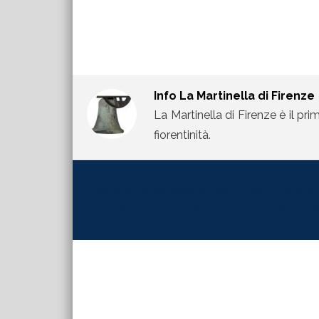
Info
La Martinella di Firenze
La Martinella di Firenze è il pri
fiorentinità.
[jetpack_subscription_form title="La Martinel
contributi direttamente sulla tua mail inserisc