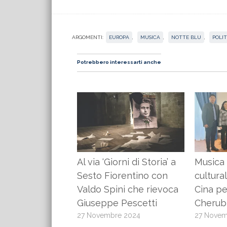
ARGOMENTI:
EUROPA
,
MUSICA
,
NOTTE BLU
,
POLIT
Potrebbero interessarti anche
Al via ‘Giorni di Storia’ a
Musica
Sesto Fiorentino con
cultura
Valdo Spini che rievoca
Cina pe
Giuseppe Pescetti
Cherub
27 Novembre 2024
27 Novem