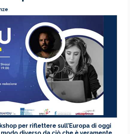
enze
shop per riflettere sull’Europa di oggi
n modo diverso da ciò che è veramente