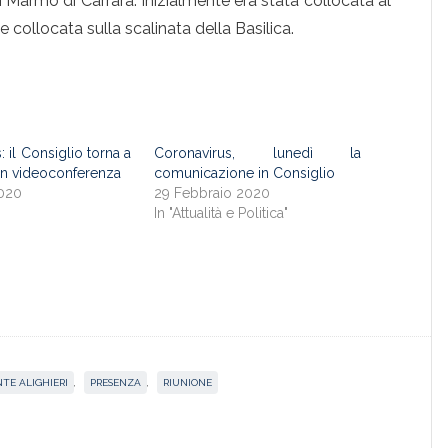
i Marmo di Carrara. Inizialmente era stata collocata al
 collocata sulla scalinata della Basilica.
 il Consiglio torna a
Coronavirus, lunedì la
a in videoconferenza
comunicazione in Consiglio
020
29 Febbraio 2020
"
In "Attualità e Politica"
TE ALIGHIERI
,
PRESENZA
,
RIUNIONE