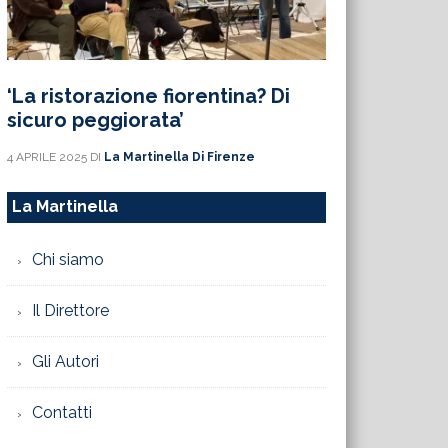
‘La ristorazione fiorentina? Di
sicuro peggiorata’
4 APRILE 2025
DI
La Martinella Di Firenze
La Martinella
Chi siamo
Il Direttore
Gli Autori
Contatti