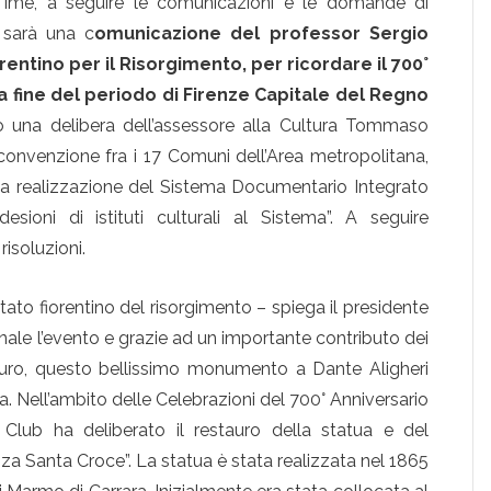
 Time, a seguire le comunicazioni e le domande di
i sarà una c
omunicazione del professor Sergio
entino per il Risorgimento, per ricordare il 700°
a fine del periodo di Firenze Capitale del Regno
nto una delibera dell’assessore alla Cultura Tommaso
convenzione fra i 17 Comuni dell’Area metropolitana,
r la realizzazione del Sistema Documentario Integrato
sioni di istituti culturali al Sistema”. A seguire
risoluzioni.
tato fiorentino del risorgimento – spiega il presidente
nale l’evento e grazie ad un importante contributo dei
tauro, questo bellissimo monumento a Dante Aligheri
a. Nell’ambito delle Celebrazioni del 700° Anniversario
il Club ha deliberato il restauro della statua e del
 Santa Croce”. La statua è stata realizzata nel 1865