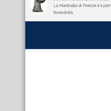
La Martinella di Firenze è il pri
fiorentinità.
[jetpack_subscription_form title="La Martinel
contributi direttamente sulla tua mail inserisc