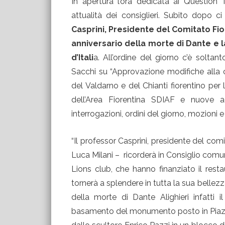
In apertura l’ora dedicata ai Question
attualità dei consiglieri. Subito dopo c
Casprini, Presidente del Comitato Fior
anniversario della morte di Dante e l
d’Itali
a. All’ordine del giorno c’è solta
Sacchi su “Approvazione modifiche alla 
del Valdarno e del Chianti fiorentino pe
dell’Area Fiorentina SDIAF e nuove ade
interrogazioni, ordini del giorno, mozioni e 
“Il professor Casprini, presidente del comi
Luca Milani – ricorderà in Consiglio comu
Lions club, che hanno finanziato il res
tornerà a splendere in tutta la sua bellezz
della morte di Dante Alighieri infatti 
basamento del monumento posto in Piazza