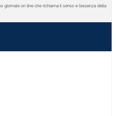
mo giornale on line che richiama il senso e l’essenza della
la nella tua mail" subscribe_text="Per ricevere i nostri
i qui il tuo indirizzo di posta elettronica:"]