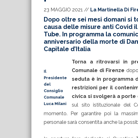
23 MAGGIO 2021
//
La Martinella Di Fi
Dopo oltre sei mesi domani si 
causa delle misure anti Covid il
Tube. In programma la comunicaz
anniversario della morte di Dant
Capitale d’Italia
Torna a ritrovarsi in p
Comunale di Firenze
dopo 
Il
Presidente
seduta è in programma d
del
restrizioni per il conten
Consiglio
civica si svolgerà a porte
Comunale
Luca Milani
sul sito istituzionale de
momento. Per garantire poi la massima
personale sarà consentita anche la possibi