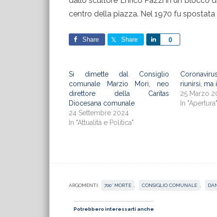
dallo scultore Enrico Pazzi in un blocco d
centro della piazza. Nel 1970 fu spostata e
Share
Share
Share
0
Si dimette dal Consiglio
Coronavirus:
comunale Marzio Mori, neo
riunirsi, m
direttore della Caritas
25 Marzo 2
Diocesana comunale
In "Apertura
24 Settembre 2024
In "Attualità e Politica"
ARGOMENTI:
700° MORTE
,
CONSIGLIO COMUNALE
,
DAN
Potrebbero interessarti anche