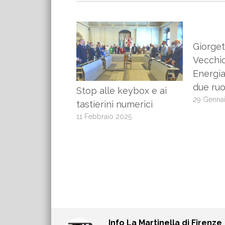
Giorget
Vecchi
Energia
due ruo
Stop alle keybox e ai
29 Genna
tastierini numerici
11 Febbraio 2025
Info
La Martinella di Firenze