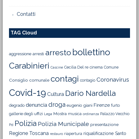
Contatti
TAG Cloud
bollettino
arresto
aggressione
arresti
Carabinieri
Cecilia Del re
cinema
Comune
Cascine
contagi
Coronavirus
Consiglio comunale
contagio
Covid-19
Dario Nardella
Cultura
droga
denuncia
Firenze
degrado
eugenio giani
furto
Mostra
gallerie degli uffizi
musica
Palazzo Vecchio
Lega
ordinanza
Polizia
Polizia Municipale
presentazione
Pd
Regione Toscana
riqualificazione
Santo
riapertura
restauro