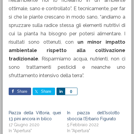
nell’ambiente noi lo ricreiamo in un ambiente
ottimale, sano e controllato”. E tecnicamente, per far
sì che le piante crescano in modo sano, “andiamo a
spruzzare sulla radice stessa gli elementi nutritivi di
cui la pianta ha bisogno per potersi alimentare. I
risultati sono ottenuti, con
un minor impatto
ambientale rispetto alla coltivazione
tradizionale
. Risparmiamo acqua, nutrienti, non ci
sono trattamenti pesticidi e neanche uno
sfruttamento intensivo della terra”.
Share
Share
Share
0
Piazza della Vittoria, quei
In piazza dell’Isolotto
13 pini ancora in bilico
sboccia l’Erbario Figurato
17 Giugno 2020
5 Febbraio 2022
In "Apertura"
In "Apertura"