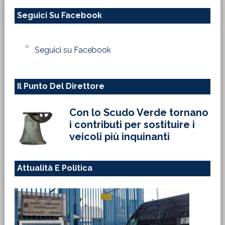
questo
Seguici Su Facebook
sito
web
Seguici su Facebook
Il Punto Del Direttore
Con lo Scudo Verde tornano
i contributi per sostituire i
veicoli più inquinanti
Attualità E Politica