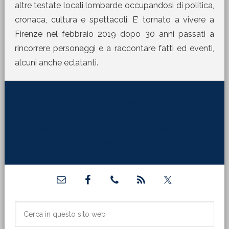
altre testate locali lombarde occupandosi di politica,
cronaca, cultura e spettacoli. E’ tornato a vivere a
Firenze nel febbraio 2019 dopo 30 anni passati a
rincorrere personaggi e a raccontare fatti ed eventi,
alcuni anche eclatanti.
[jetpack_subscription_form title="La Martinella
nella tua mail" subscribe_text="Per ricevere i nostri
contributi direttamente sulla tua mail inserisci qui il
tuo indirizzo di posta elettronica:"]
Barra
laterale
primaria
Cerca
in