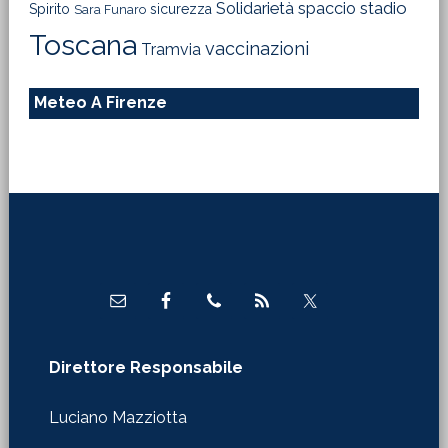
Solidarietà
stadio
spaccio
Spirito
sicurezza
Sara Funaro
Toscana
vaccinazioni
Tramvia
Meteo A Firenze
Footer
Direttore Responsabile
Luciano Mazziotta