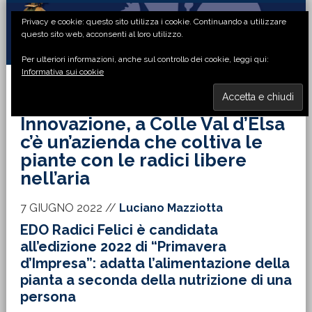
Passa
Passa
Passa
Passa
Privacy e cookie: questo sito utilizza i cookie. Continuando a utilizzare
alla
al
alla
al
questo sito web, acconsenti al loro utilizzo.
navigazione
contenuto
barra
piè
Per ulteriori informazioni, anche sul controllo dei cookie, leggi qui:
primaria
principale
laterale
di
Informativa sui cookie
primaria
pagina
MENU
Innovazione, a Colle Val d’Elsa
c’è un’azienda che coltiva le
piante con le radici libere
nell’aria
7 GIUGNO 2022
//
Luciano Mazziotta
EDO Radici Felici è candidata
all’edizione 2022 di “Primavera
d’Impresa”: adatta l’alimentazione della
pianta a seconda della nutrizione di una
persona