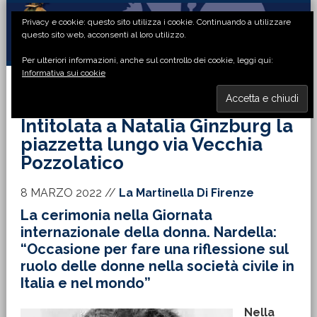
Passa
Passa
Passa
Passa
Privacy e cookie: questo sito utilizza i cookie. Continuando a utilizzare
alla
al
alla
al
questo sito web, acconsenti al loro utilizzo.
navigazione
contenuto
barra
piè
Per ulteriori informazioni, anche sul controllo dei cookie, leggi qui:
primaria
principale
laterale
di
Informativa sui cookie
primaria
pagina
MENU
Intitolata a Natalia Ginzburg la
piazzetta lungo via Vecchia
Pozzolatico
8 MARZO 2022
//
La Martinella Di Firenze
La cerimonia nella Giornata
internazionale della donna. Nardella:
“Occasione per fare una riflessione sul
ruolo delle donne nella società civile in
Italia e nel mondo”
Nella