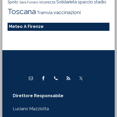
Solidarietà
stadio
spaccio
Spirito
sicurezza
Sara Funaro
Toscana
vaccinazioni
Tramvia
Meteo A Firenze
Footer
Direttore Responsabile
Luciano Mazziotta