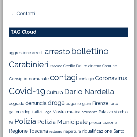
Contatti
TAG Cloud
bollettino
arresto
aggressione
arresti
Carabinieri
Cecilia Del re
cinema
Comune
Cascine
contagi
Coronavirus
Consiglio comunale
contagio
Covid-19
Dario Nardella
Cultura
droga
denuncia
Firenze
degrado
eugenio giani
furto
Mostra
gallerie degli uffizi
musica
Palazzo Vecchio
Lega
ordinanza
Polizia
Polizia Municipale
presentazione
Pd
Regione Toscana
riqualificazione
Santo
riapertura
restauro