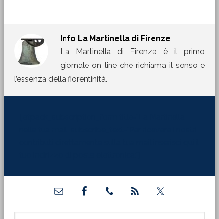
Info
La Martinella di Firenze
La Martinella di Firenze è il primo
giornale on line che richiama il senso e
l’essenza della fiorentinità.
[jetpack_subscription_form title="La Martinella
nella tua mail" subscribe_text="Per ricevere i nostri
contributi direttamente sulla tua mail inserisci qui il
tuo indirizzo di posta elettronica:"]
Barra
laterale
Cerca