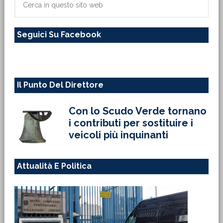
primaria
in
questo
Seguici Su Facebook
sito
web
Il Punto Del Direttore
Con lo Scudo Verde tornano
i contributi per sostituire i
veicoli più inquinanti
Attualità E Politica