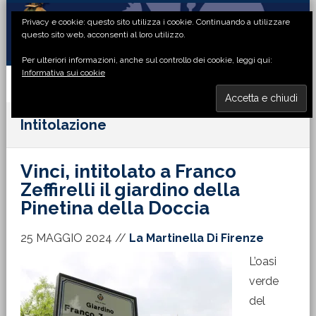
Passa
Passa
Passa
Passa
Privacy e cookie: questo sito utilizza i cookie. Continuando a utilizzare
alla
al
alla
al
questo sito web, acconsenti al loro utilizzo.
navigazione
contenuto
barra
piè
Per ulteriori informazioni, anche sul controllo dei cookie, leggi qui:
primaria
principale
laterale
di
Informativa sui cookie
primaria
pagina
MENU
Intitolazione
Vinci, intitolato a Franco
Zeffirelli il giardino della
Pinetina della Doccia
25 MAGGIO 2024
//
La Martinella Di Firenze
L’oasi
verde
del