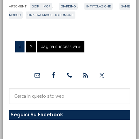
ARGOMENTI:
DIOP MOR
,
GIARDINO
,
INTITOLAZIONE
,
SAMB
MODOU
,
SINISTRA PROGETTO COMUNE
Pagina
Pagina
Vai
1
2
pagina successiva »
alla
Barra
laterale
primaria
Cerca
in
questo
Seguici Su Facebook
sito
web