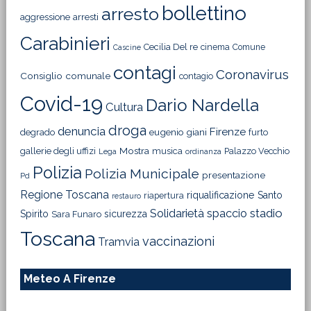
bollettino
arresto
aggressione
arresti
Carabinieri
Cecilia Del re
cinema
Comune
Cascine
contagi
Coronavirus
Consiglio comunale
contagio
Covid-19
Dario Nardella
Cultura
droga
denuncia
Firenze
degrado
eugenio giani
furto
Mostra
gallerie degli uffizi
musica
Palazzo Vecchio
Lega
ordinanza
Polizia
Polizia Municipale
presentazione
Pd
Regione Toscana
riqualificazione
Santo
riapertura
restauro
Solidarietà
stadio
spaccio
Spirito
sicurezza
Sara Funaro
Toscana
vaccinazioni
Tramvia
Meteo A Firenze