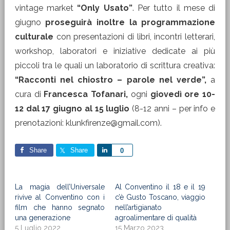
vintage market
“Only Usato”
. Per tutto il mese di
giugno
proseguirà inoltre la programmazione
culturale
con presentazioni di libri, incontri letterari,
workshop, laboratori e iniziative dedicate ai più
piccoli tra le quali un laboratorio di scrittura creativa:
“Racconti nel chiostro – parole nel verde”,
a
cura di
Francesca Tofanari,
ogni
giovedì ore 10-
12 dal 17 giugno al 15 luglio
(8-12 anni – per info e
prenotazioni: klunkfirenze@gmail.com).
Share
Share
Share
0
La magia dell’Universale
Al Conventino il 18 e il 19
rivive al Conventino con i
c’è Gusto Toscano, viaggio
film che hanno segnato
nell’artigianato
una generazione
agroalimentare di qualità
5 Luglio 2022
15 Marzo 2023