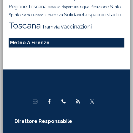
Regione Toscana
riqualificazione
Santo
riapertura
restauro
Solidarietà
stadio
spaccio
Spirito
sicurezza
Sara Funaro
Toscana
vaccinazioni
Tramvia
Meteo A Firenze
Footer
Direttore Responsabile