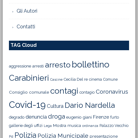
Gli Autori
Contatti
TAG Cloud
bollettino
arresto
aggressione
arresti
Carabinieri
Cecilia Del re
cinema
Comune
Cascine
contagi
Coronavirus
Consiglio comunale
contagio
Covid-19
Dario Nardella
Cultura
droga
denuncia
Firenze
degrado
eugenio giani
furto
Mostra
gallerie degli uffizi
musica
Palazzo Vecchio
Lega
ordinanza
Polizia
Polizia Municipale
presentazione
Pd