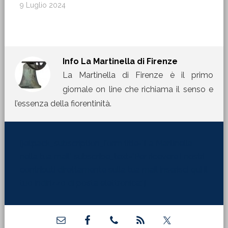
9 Luglio 2024
Info
La Martinella di Firenze
La Martinella di Firenze è il primo
giornale on line che richiama il senso e
l’essenza della fiorentinità.
[jetpack_subscription_form title="La Martinella
nella tua mail" subscribe_text="Per ricevere i nostri
contributi direttamente sulla tua mail inserisci qui il
tuo indirizzo di posta elettronica:"]
Barra