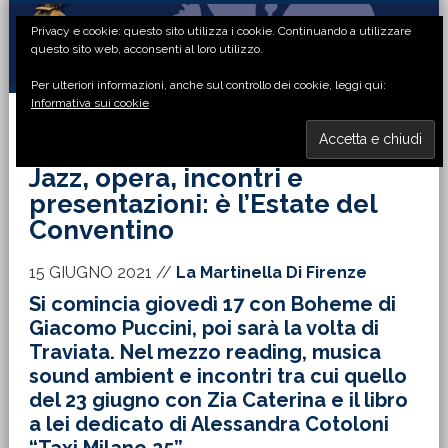
Passa
Passa
Passa
Passa
Privacy e cookie: questo sito utilizza i cookie. Continuando a utilizzare
alla
al
alla
al
questo sito web, acconsenti al loro utilizzo.
navigazione
contenuto
barra
piè
Per ulteriori informazioni, anche sul controllo dei cookie, leggi qui:
primaria
principale
laterale
di
Informativa sui cookie
primaria
pagina
MENU
Jazz, opera, incontri e
presentazioni: è l’Estate del
Conventino
15 GIUGNO 2021
//
La Martinella Di Firenze
Si comincia giovedì 17 con Boheme di
Giacomo Puccini, poi sarà la volta di
Traviata. Nel mezzo reading, musica
sound ambient e incontri tra cui quello
del 23 giugno con Zia Caterina e il libro
a lei dedicato di Alessandra Cotoloni