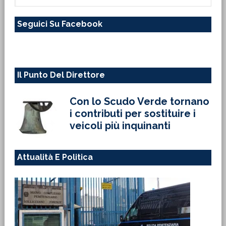
in
questo
Seguici Su Facebook
sito
web
Il Punto Del Direttore
Con lo Scudo Verde tornano
i contributi per sostituire i
veicoli più inquinanti
Attualità E Politica