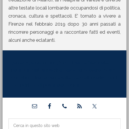
altre testate locali lombarde occupandosi di politica,
cronaca, cultura e spettacoli. E’ tornato a vivere a
Firenze nel febbraio 2019 dopo 30 anni passati a
rincorrere personaggi e a raccontare fatti ed eventi,
alcuni anche eclatanti.
[jetpack_subscription_form title="La Martinella
nella tua mail" subscribe_text="Per ricevere i nostri
contributi direttamente sulla tua mail inserisci qui il
tuo indirizzo di posta elettronica:"]
Barra
laterale
primaria
Cerca