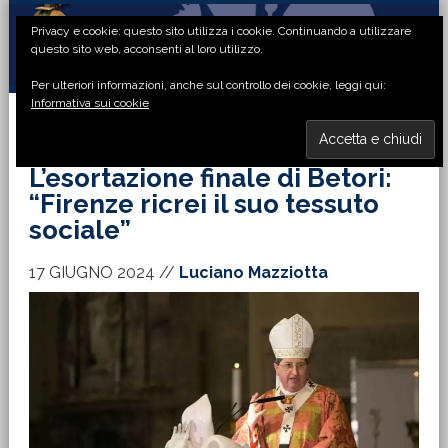
Passa
Passa
Passa
Passa
Privacy e cookie: questo sito utilizza i cookie. Continuando a utilizzare
alla
al
alla
al
questo sito web, acconsenti al loro utilizzo.
navigazione
contenuto
barra
piè
Per ulteriori informazioni, anche sul controllo dei cookie, leggi qui:
primaria
principale
laterale
di
Informativa sui cookie
primaria
pagina
MENU
L’esortazione finale di Betori:
“Firenze ricrei il suo tessuto
sociale”
17 GIUGNO 2024
//
Luciano Mazziotta