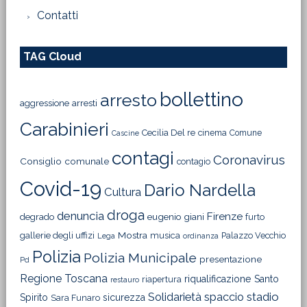
Contatti
TAG Cloud
bollettino
arresto
aggressione
arresti
Carabinieri
Cecilia Del re
cinema
Comune
Cascine
contagi
Coronavirus
Consiglio comunale
contagio
Covid-19
Dario Nardella
Cultura
droga
denuncia
Firenze
degrado
eugenio giani
furto
Mostra
gallerie degli uffizi
musica
Palazzo Vecchio
Lega
ordinanza
Polizia
Polizia Municipale
presentazione
Pd
Regione Toscana
riqualificazione
Santo
riapertura
restauro
Solidarietà
stadio
spaccio
Spirito
sicurezza
Sara Funaro