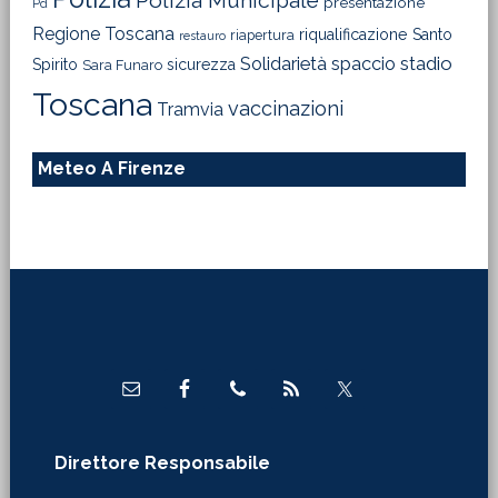
Polizia Municipale
presentazione
Pd
Regione Toscana
riqualificazione
Santo
riapertura
restauro
Solidarietà
stadio
spaccio
Spirito
sicurezza
Sara Funaro
Toscana
vaccinazioni
Tramvia
Meteo A Firenze
Footer
Direttore Responsabile