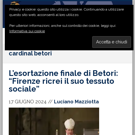
Passa
Passa
Passa
Passa
Privacy e cookie: questo sito utilizza i cookie. Continuando a utilizzare
alla
al
alla
al
questo sito web, acconsenti al loro utilizzo.
navigazione
contenuto
barra
piè
Per ulteriori informazioni, anche sul controllo dei cookie, leggi qui:
primaria
principale
laterale
di
Informativa sui cookie
primaria
pagina
MENU
cardinal betori
L’esortazione finale di Betori:
“Firenze ricrei il suo tessuto
sociale”
17 GIUGNO 2024
//
Luciano Mazziotta