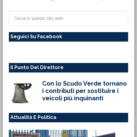
laterale
primaria
Cerca
in
questo
Seguici Su Facebook
sito
web
Il Punto Del Direttore
Con lo Scudo Verde tornano
i contributi per sostituire i
veicoli più inquinanti
Attualità E Politica