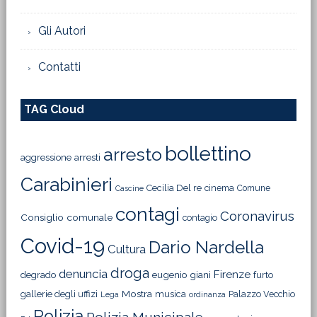
Gli Autori
Contatti
TAG Cloud
bollettino
arresto
aggressione
arresti
Carabinieri
Cecilia Del re
cinema
Comune
Cascine
contagi
Coronavirus
Consiglio comunale
contagio
Covid-19
Dario Nardella
Cultura
droga
denuncia
Firenze
degrado
eugenio giani
furto
Mostra
gallerie degli uffizi
musica
Palazzo Vecchio
Lega
ordinanza
Polizia