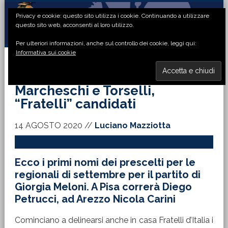
Passa
Passa
Passa
Passa
Privacy e cookie: questo sito utilizza i cookie. Continuando a utilizzare
alla
al
alla
al
questo sito web, acconsenti al loro utilizzo.
navigazione
contenuto
barra
piè
Per ulteriori informazioni, anche sul controllo dei cookie, leggi qui:
primaria
principale
laterale
di
Informativa sui cookie
primaria
pagina
MENU
Marcheschi e Torselli,
“Fratelli” candidati
14 AGOSTO 2020
//
Luciano Mazziotta
Ecco i primi nomi dei prescelti per le
regionali di settembre per il partito di
Giorgia Meloni. A Pisa correrà Diego
Petrucci, ad Arezzo Nicola Carini
Cominciano a delinearsi anche in casa Fratelli d’Italia i