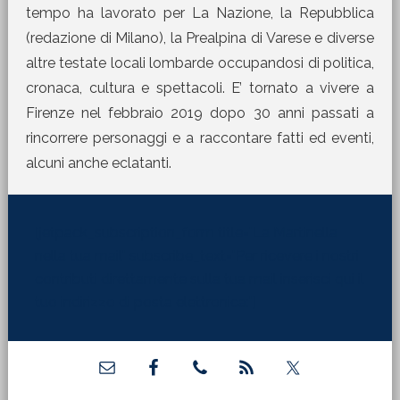
tempo ha lavorato per La Nazione, la Repubblica
(redazione di Milano), la Prealpina di Varese e diverse
altre testate locali lombarde occupandosi di politica,
cronaca, cultura e spettacoli. E’ tornato a vivere a
Firenze nel febbraio 2019 dopo 30 anni passati a
rincorrere personaggi e a raccontare fatti ed eventi,
alcuni anche eclatanti.
[jetpack_subscription_form title="La Martinella
nella tua mail" subscribe_text="Per ricevere i nostri
contributi direttamente sulla tua mail inserisci qui il
tuo indirizzo di posta elettronica:"]
Barra
laterale