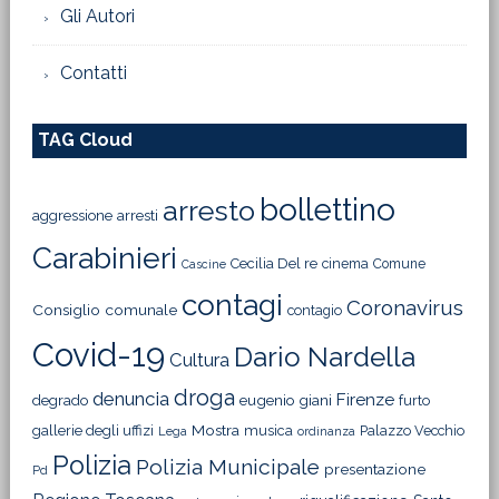
Gli Autori
Contatti
TAG Cloud
bollettino
arresto
aggressione
arresti
Carabinieri
Cecilia Del re
cinema
Comune
Cascine
contagi
Coronavirus
Consiglio comunale
contagio
Covid-19
Dario Nardella
Cultura
droga
denuncia
Firenze
degrado
eugenio giani
furto
Mostra
gallerie degli uffizi
musica
Palazzo Vecchio
Lega
ordinanza
Polizia
Polizia Municipale
presentazione
Pd