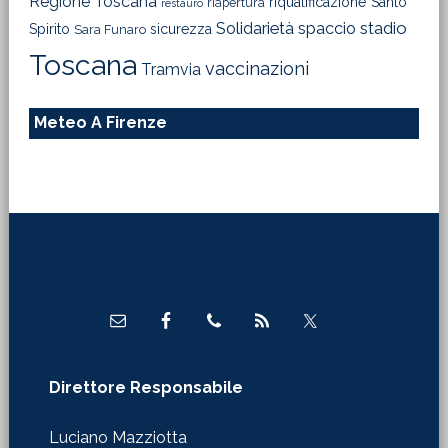
Regione Toscana
riqualificazione
Santo
riapertura
restauro
Solidarietà
stadio
spaccio
Spirito
sicurezza
Sara Funaro
Toscana
vaccinazioni
Tramvia
Meteo A Firenze
Footer
Direttore Responsabile
Luciano Mazziotta