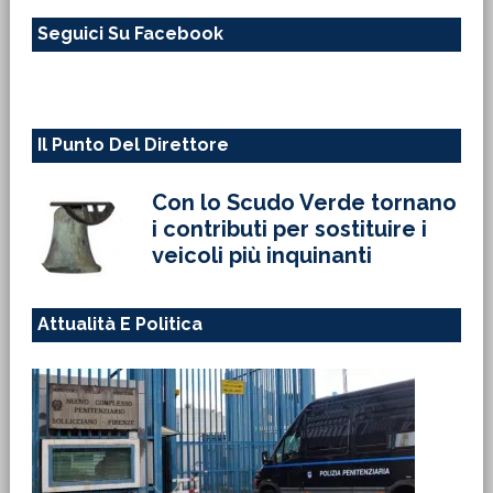
questo
Seguici Su Facebook
sito
web
Il Punto Del Direttore
Con lo Scudo Verde tornano
i contributi per sostituire i
veicoli più inquinanti
Attualità E Politica