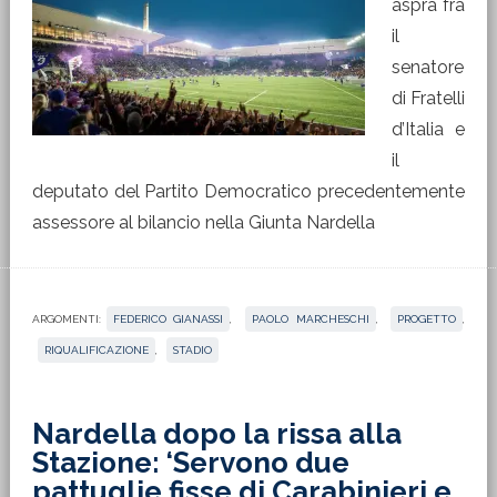
aspra fra
il
senatore
di Fratelli
d’Italia e
il
deputato del Partito Democratico precedentemente
assessore al bilancio nella Giunta Nardella
ARGOMENTI:
FEDERICO GIANASSI
,
PAOLO MARCHESCHI
,
PROGETTO
,
RIQUALIFICAZIONE
,
STADIO
Nardella dopo la rissa alla
Stazione: ‘Servono due
pattuglie fisse di Carabinieri e