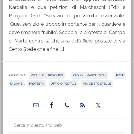
Nardella e due petizioni di Marcheschi (FdI) e
Pierguidi (Pd): “Servizio di prossimità essenziale”
“Quel servizio è troppo importante per il quartiere e
deve rimanere fruibile”. Scoppia la protesta al Campo
di Marte contro la chiusura dell’ufficio postale di via
Cento Stelle che a fine […]
ARGOMENTI:
MICHELE PIERGUIDI
,
PAOLO MARCHESCHI
,
POSTE
ITALIANE
,
PROTESTA
,
UFFICIO POSTALE
,
VIA CENTO STELLE
Barra
laterale
primaria
Cerca
in