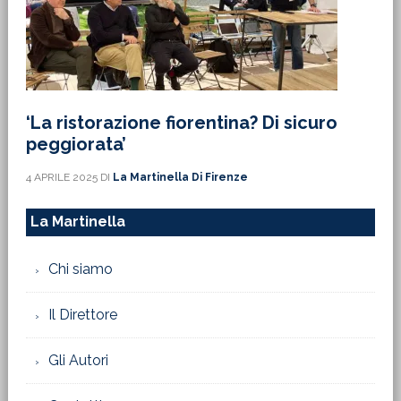
‘La ristorazione fiorentina? Di sicuro
peggiorata’
4 APRILE 2025
DI
La Martinella Di Firenze
La Martinella
Chi siamo
Il Direttore
Gli Autori