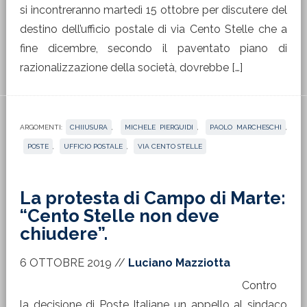
si incontreranno martedì 15 ottobre per discutere del
destino dell’ufficio postale di via Cento Stelle che a
fine dicembre, secondo il paventato piano di
razionalizzazione della società, dovrebbe […]
ARGOMENTI:
CHIIUSURA
,
MICHELE PIERGUIDI
,
PAOLO MARCHESCHI
,
POSTE
,
UFFICIO POSTALE
,
VIA CENTO STELLE
La protesta di Campo di Marte:
“Cento Stelle non deve
chiudere”.
6 OTTOBRE 2019
//
Luciano Mazziotta
Contro
la decisione di Poste Italiane un appello al sindaco