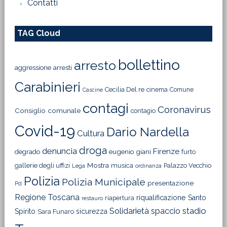
Contatti
TAG Cloud
bollettino
arresto
aggressione
arresti
Carabinieri
Cecilia Del re
cinema
Comune
Cascine
contagi
Coronavirus
Consiglio comunale
contagio
Covid-19
Dario Nardella
Cultura
droga
denuncia
Firenze
degrado
eugenio giani
furto
Mostra
gallerie degli uffizi
musica
Palazzo Vecchio
Lega
ordinanza
Polizia
Polizia Municipale
presentazione
Pd
Regione Toscana
riqualificazione
Santo
riapertura
restauro
Solidarietà
stadio
spaccio
Spirito
sicurezza
Sara Funaro