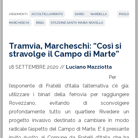
ARGOMENTI:
ACCOLTELLAMENTO
,
DARIO NARDELLA
,
PAOLO
MARCHESCHI
,
RISSA
,
STAZIONE SANTA MARIA NOVELLA
Tramvia, Marcheschi: “Così si
stravolge il Campo di Marte”
18 SETTEMBRE 2020
//
Luciano Mazziotta
Per
l’esponente di Fratelli d’Italia l’alternativa c’è già:
utilizzare i binari della ferrovia per raggiungere
Rovezzano, evitando di sconvolgere
profondamente tutto un quartiere Rivedere un
progetto invasivo destinato a cambiare in modo
radicale l’aspetto del Campo di Marte. E’ il pressante
invito rivolto al Comune da Fratelli d’Italia che ha