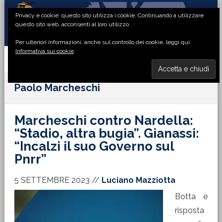
Passa
Passa
Passa
Passa
Privacy e cookie: questo sito utilizza i cookie. Continuando a utilizzare
alla
al
alla
al
questo sito web, acconsenti al loro utilizzo.
navigazione
contenuto
barra
piè
Per ulteriori informazioni, anche sul controllo dei cookie, leggi qui:
primaria
principale
laterale
di
Informativa sui cookie
primaria
pagina
MENU
Paolo Marcheschi
Marcheschi contro Nardella:
“Stadio, altra bugia”. Gianassi:
“Incalzi il suo Governo sul
Pnrr”
5 SETTEMBRE 2023
//
Luciano Mazziotta
Botta e
risposta