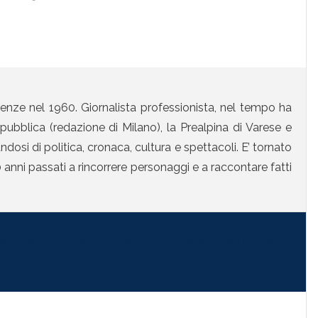
enze nel 1960. Giornalista professionista, nel tempo ha
ubblica (redazione di Milano), la Prealpina di Varese e
osi di politica, cronaca, cultura e spettacoli. E’ tornato
anni passati a rincorrere personaggi e a raccontare fatti
la nella tua mail" subscribe_text="Per ricevere i nostri
i qui il tuo indirizzo di posta elettronica:"]