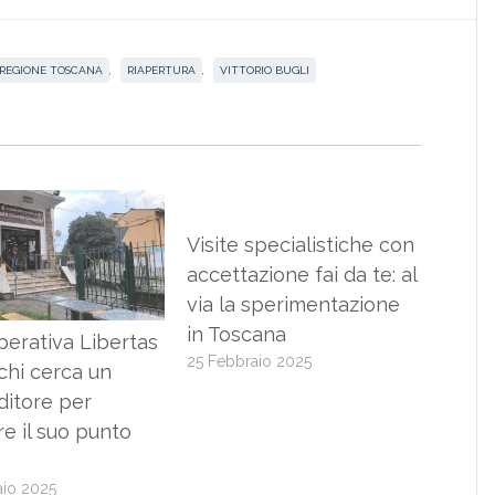
REGIONE TOSCANA
,
RIAPERTURA
,
VITTORIO BUGLI
Visite specialistiche con
accettazione fai da te: al
via la sperimentazione
in Toscana
erativa Libertas
25 Febbraio 2025
chi cerca un
ditore per
re il suo punto
aio 2025