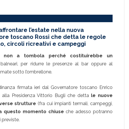
frontare l’estate nella nuova
ore toscano Rossi che detta le regole
o, circoli ricreativi e campeggi
a non a tombola perché costituirebbe un
i balneari, per ridurre le presenze al bar oppure al
umate sotto l’ombrellone.
inanza firmata ieri dal Governatore toscano Enrico
re alla Presidenza Vittorio Bugli che detta
le nuove
iverse strutture
(fra cui impianti termali, campeggi,
 a questo momento chiuse
che adesso potranno
 previste.