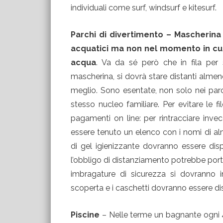
individuali come surf, windsurf e kitesurf.
Parchi di divertimento – Mascherina 
acquatici ma non nel momento in cui s
acqua
. Va da sé però che in fila per s
mascherina, si dovrà stare distanti alme
meglio. Sono esentate, non solo nei parc
stesso nucleo familiare. Per evitare le fi
pagamenti on line: per rintracciare inv
essere tenuto un elenco con i nomi di 
di gel igienizzante dovranno essere disp
l’obbligo di distanziamento potrebbe porta
imbragature di sicurezza si dovranno i
scoperta e i caschetti dovranno essere dis
Piscine
– Nelle terme un bagnante ogni 4 m