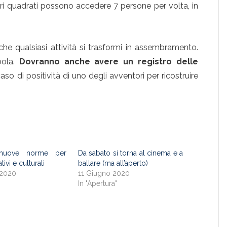
ri quadrati possono accedere 7 persone per volta, in
e qualsiasi attività si trasformi in assembramento.
bola.
Dovranno anche avere un registro delle
aso di positività di uno degli avventori per ricostruire
nuove norme per
Da sabato si torna al cinema e a
ativi e culturali
ballare (ma all’aperto)
 2020
11 Giugno 2020
"
In "Apertura"