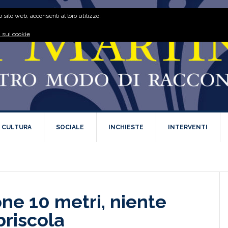
 sito web, acconsenti al loro utilizzo.
 sui cookie
E CULTURA
SOCIALE
INCHIESTE
INTERVENTI
ne 10 metri, niente
briscola