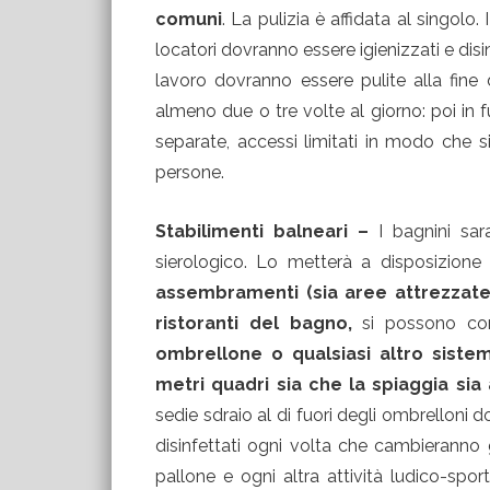
comuni
. La pulizia è affidata al singolo.
locatori dovranno essere igienizzati e disi
lavoro dovranno essere pulite alla fine 
almeno due o tre volte al giorno: poi in 
separate, accessi limitati in modo che 
persone.
Stabilimenti balneari –
I bagnini sar
sierologico. Lo metterà a disposizione 
assembramenti (sia aree attrezzate c
ristoranti del bagno,
si possono co
ombrellone o qualsiasi altro sist
metri quadri sia che la spiaggia sia 
sedie sdraio al di fuori degli ombrelloni
disinfettati ogni volta che cambieranno 
pallone e ogni altra attività ludico-spor