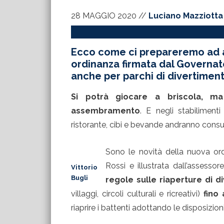
28 MAGGIO 2020
//
Luciano Mazziotta
Ecco come ci prepareremo ad af
ordinanza firmata dal Governat
anche per parchi di divertiment
Si potrà giocare a briscola, m
assembramento
. E negli stabiliment
ristorante, cibi e bevande andranno cons
Sono le novità della nuova ord
Rossi e illustrata dall’assesso
Vittorio
Bugli
regole sulle riaperture di d
villaggi, circoli culturali e ricreativi)
fino
riaprire i battenti adottando le disposizioni