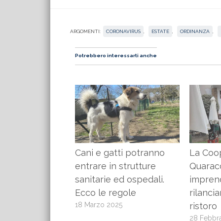
ARGOMENTI:
CORONAVIRUS
,
ESTATE
,
ORDINANZA
,
Potrebbero interessarti anche
Cani e gatti potranno
La Coop
entrare in strutture
Quarac
sanitarie ed ospedali.
impren
Ecco le regole
rilancia
18 Marzo 2025
ristoro
28 Febbr