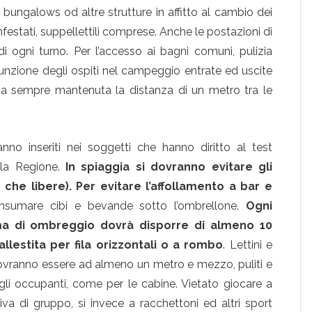
 I bungalows od altre strutture in affitto al cambio dei
nfestati, suppellettili comprese. Anche le postazioni di
di ogni turno. Per l’accesso ai bagni comuni, pulizia
funzione degli ospiti nel campeggio entrate ed uscite
sia sempre mantenuta la distanza di un metro tra le
anno inseriti nei soggetti che hanno diritto al test
la Regione.
In spiaggia si dovranno evitare gli
he libere). Per evitare l’affollamento a bar e
nsumare cibi e bevande sotto l’ombrellone.
Ogni
ema di ombreggio dovrà disporre di almeno 10
allestita per fila orizzontali o a rombo
. Lettini e
 dovranno essere ad almeno un metro e mezzo, puliti e
gli occupanti, come per le cabine. Vietato giocare a
tiva di gruppo, sì invece a racchettoni ed altri sport