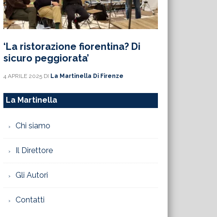
‘La ristorazione fiorentina? Di
sicuro peggiorata’
4 APRILE 2025
DI
La Martinella Di Firenze
La Martinella
Chi siamo
Il Direttore
Gli Autori
Contatti