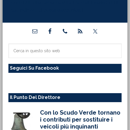
contributi direttamente sulla tua mail inserisci qui il
tuo indirizzo di posta elettronica:"]
Barra
laterale
primaria
Cerca
in
questo
Seguici Su Facebook
sito
web
Il Punto Del Direttore
Con lo Scudo Verde tornano
i contributi per sostituire i
veicoli più inquinanti