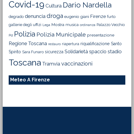
Covid-19
Dario Nardella
Cultura
droga
denuncia
Firenze
degrado
eugenio giani
furto
Mostra
gallerie degli uffizi
musica
Palazzo Vecchio
Lega
ordinanza
Polizia
Polizia Municipale
presentazione
Pd
Regione Toscana
riqualificazione
Santo
riapertura
restauro
Solidarietà
stadio
spaccio
Spirito
sicurezza
Sara Funaro
Toscana
vaccinazioni
Tramvia
Meteo A Firenze
Footer