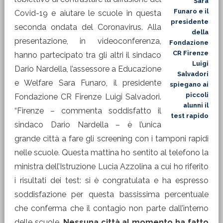
Sara
Funaro e il
Covid-19 e aiutare le scuole in questa
presidente
seconda ondata del Coronavirus. Alla
della
presentazione, in videoconferenza,
Fondazione
CR Firenze
hanno partecipato tra gli altri il sindaco
Luigi
Dario Nardella, l’assessore a Educazione
Salvadori
e Welfare Sara Funaro, il presidente
spiegano ai
piccoli
Fondazione CR Firenze Luigi Salvadori.
alunni il
“Firenze – commenta soddisfatto il
test rapido
sindaco Dario Nardella – è l’unica
grande città a fare gli screening con i tamponi rapidi
nelle scuole. Questa mattina ho sentito al telefono la
ministra dell’Istruzione Lucia Azzolina a cui ho riferito
i risultati dei test: si è congratulata e ha espresso
soddisfazione per questa bassissima percentuale
che conferma che il contagio non parte dall’interno
delle scuole.
Nessuna città al momento ha fatto