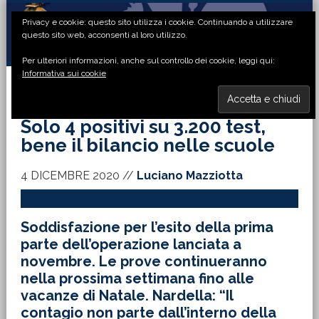
Passa
Passa
Passa
Passa
Privacy e cookie: questo sito utilizza i cookie. Continuando a utilizzare
alla
al
alla
al
questo sito web, acconsenti al loro utilizzo.
navigazione
contenuto
barra
piè
Per ulteriori informazioni, anche sul controllo dei cookie, leggi qui:
primaria
principale
laterale
di
Informativa sui cookie
primaria
pagina
MENU
Solo 4 positivi su 3.200 test,
bene il bilancio nelle scuole
4 DICEMBRE 2020
//
Luciano Mazziotta
Soddisfazione per l’esito della prima
parte dell’operazione lanciata a
novembre. Le prove continueranno
nella prossima settimana fino alle
vacanze di Natale. Nardella: “Il
contagio non parte dall’interno della