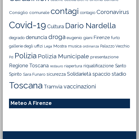
contagi
Coronavirus
Consiglio comunale
contagio
Covid-19
Dario Nardella
Cultura
droga
denuncia
Firenze
degrado
eugenio giani
furto
Mostra
gallerie degli uffizi
musica
Palazzo Vecchio
Lega
ordinanza
Polizia
Polizia Municipale
presentazione
Pd
Regione Toscana
riqualificazione
Santo
riapertura
restauro
Solidarietà
stadio
spaccio
Spirito
sicurezza
Sara Funaro
Toscana
vaccinazioni
Tramvia
Meteo A Firenze