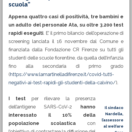
scuola”
Appena quattro casi di positività, tre bambini e
un adulto del personale Ata, su oltre 3.200 test
rapidi eseguiti
. E’ il primo bilancio dell’operazione di
screening lanciata il 16 novembre dal Comune e
finanziata dalla Fondazione CR Firenze su tutti gli
studenti delle scuole fiorentine, da quella dell’infanzia
fino alla secondaria di primo grado
(
https://www.lamartinelladifirenze.it/covid-tutti-
negativi-ai-test-rapidi-gli-studenti-della-calvino/
).
I test
per rilevare la presenza
dell’antigene SARS-CoV-2
hanno
Il sindaco
Nardella,
interessato il 10% della
l’assessore
popolazione scolastica
con
al welfare
l’obiettivo di contrastare la diffusione del