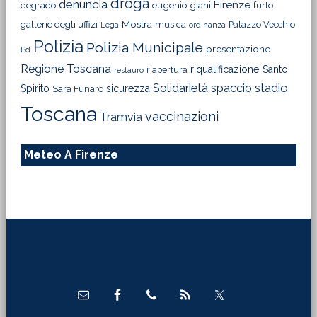
droga
denuncia
Firenze
degrado
eugenio giani
furto
Mostra
gallerie degli uffizi
musica
Palazzo Vecchio
Lega
ordinanza
Polizia
Polizia Municipale
presentazione
Pd
Regione Toscana
riqualificazione
Santo
riapertura
restauro
Solidarietà
stadio
spaccio
Spirito
sicurezza
Sara Funaro
Toscana
vaccinazioni
Tramvia
Meteo A Firenze
Footer