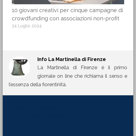
10 giovani creativi per cinque campagne di
crowdfunding con associazioni non-profit
24 Luglio 2024
Info
La Martinella di Firenze
La Martinella di Firenze è il primo
giornale on line che richiama il senso e
l’essenza della fiorentinità.
[jetpack_subscription_form title="La Martinella
nella tua mail" subscribe_text="Per ricevere i nostri
contributi direttamente sulla tua mail inserisci qui il
tuo indirizzo di posta elettronica:"]