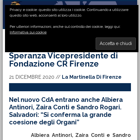
Passa
Passa
Passa
Passa
Privacy e cookie: questo sito utilizza i cookie. Continuando a utilizzare
alla
al
alla
al
questo sito web, acconsenti al loro utilizzo.
navigazione
contenuto
barra
piè
Per ulteriori informazioni, anche sul controllo dei cookie, leggi qui:
primaria
principale
laterale
di
Informativa sui cookie
primaria
pagina
MENU
Speranza Vicepresidente di
Fondazione CR Firenze
21 DICEMBRE 2020
//
La Martinella Di Firenze
Nel nuovo CdA entrano anche Albiera
Antinori, Zaira Conti e Sandro Rogari.
Salvadori: “Si conferma la grande
coesione degli Organi”
Albiera Antinori, Zaira Conti e Sandro