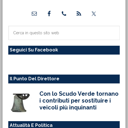
Seguici Su Facebook
sito
web
Il Punto Del Direttore
Con lo Scudo Verde tornano
i contributi per sostituire i
veicoli più inquinanti
Attualità E Politica