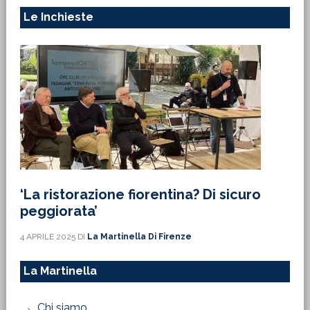
‘La ristorazione fiorentina? Di sicuro
peggiorata’
4 APRILE 2025
DI
La Martinella Di Firenze
La Martinella
Chi siamo
Il Direttore
Gli Autori
Contatti