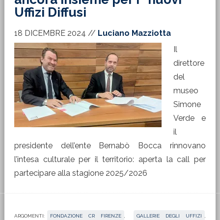
Uffizi Diffusi
18 DICEMBRE 2024
//
Luciano Mazziotta
Il
direttore
del
museo
Simone
Verde e
il
presidente dell’ente Bernabò Bocca rinnovano
l’intesa culturale per il territorio: aperta la call per
partecipare alla stagione 2025/2026
ARGOMENTI:
FONDAZIONE CR FIRENZE
,
GALLERIE DEGLI UFFIZI
,