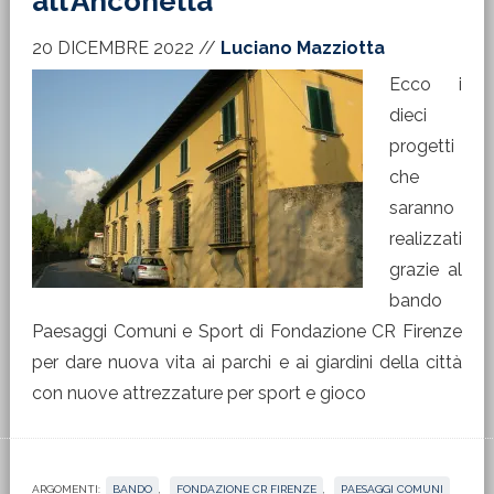
all’Anconella
20 DICEMBRE 2022
//
Luciano Mazziotta
Ecco i
dieci
progetti
che
saranno
realizzati
grazie al
bando
Paesaggi Comuni e Sport di Fondazione CR Firenze
per dare nuova vita ai parchi e ai giardini della città
con nuove attrezzature per sport e gioco
ARGOMENTI:
BANDO
,
FONDAZIONE CR FIRENZE
,
PAESAGGI COMUNI