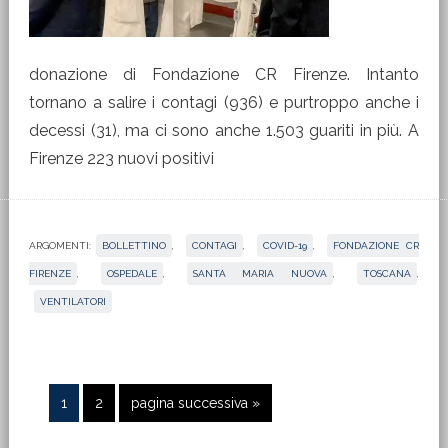
ARGOMENTI:
BOLLETTINO
,
CONTAGI
,
COVID-19
,
FONDAZIONE CR
FIRENZE
,
OSPEDALE
,
SANTA MARIA NUOVA
,
TOSCANA
,
VENTILATORI
Pagina
Pagina
Vai
1
2
pagina successiva »
alla
Barra
laterale
primaria
Cerca
in
questo