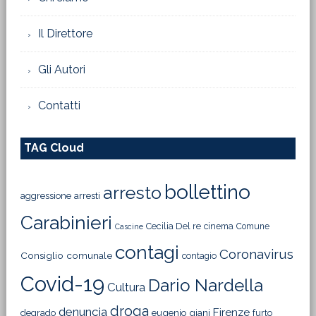
TAG Cloud
bollettino
arresto
aggressione
arresti
Carabinieri
Cecilia Del re
cinema
Comune
Cascine
contagi
Coronavirus
Consiglio comunale
contagio
Covid-19
Dario Nardella
Cultura
droga
denuncia
Firenze
degrado
eugenio giani
furto
Mostra
gallerie degli uffizi
musica
Palazzo Vecchio
Lega
ordinanza
Polizia
Polizia Municipale
presentazione
Pd
Regione Toscana
riqualificazione
Santo
riapertura
restauro
Solidarietà
stadio
spaccio
Spirito
sicurezza
Sara Funaro
Toscana
vaccinazioni
Tramvia