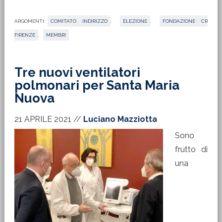
polmonari per Santa Maria
Nuova
21 APRILE 2021
//
Luciano Mazziotta
Sono
frutto di
una
donazione di Fondazione CR Firenze. Intanto
tornano a salire i contagi (936) e purtroppo anche i
decessi (31), ma ci sono anche 1.503 guariti in più. A
Firenze 223 nuovi positivi