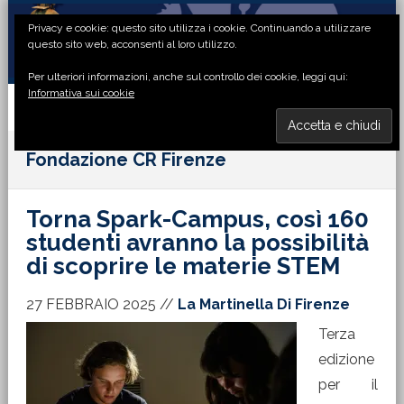
Passa
Passa
Passa
Passa
Privacy e cookie: questo sito utilizza i cookie. Continuando a utilizzare
alla
al
alla
al
questo sito web, acconsenti al loro utilizzo.
navigazione
contenuto
barra
piè
Per ulteriori informazioni, anche sul controllo dei cookie, leggi qui:
primaria
principale
laterale
di
Informativa sui cookie
primaria
pagina
MENU
Fondazione CR Firenze
Torna Spark-Campus, così 160
studenti avranno la possibilità
di scoprire le materie STEM
27 FEBBRAIO 2025
//
La Martinella Di Firenze
Terza
edizione
per il