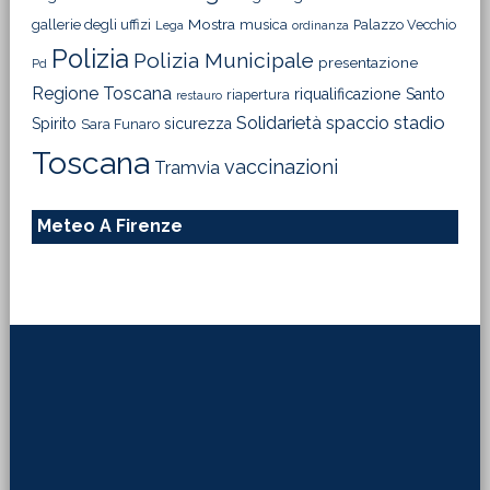
Meteo A Firenze
Footer
Direttore Responsabile
Luciano Mazziotta