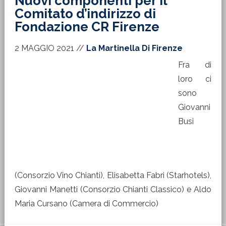
Nuovi componenti per il
Comitato d’indirizzo di
Fondazione CR Firenze
2 MAGGIO 2021
//
La Martinella Di Firenze
Fra di
loro ci sono Giovanni Busi (Consorzio Vino Chianti),
Elisabetta Fabri (Starhotels), Giovanni Manetti
(Consorzio Chianti Classico) e Aldo Maria Cursano
(Camera di Commercio)
ARGOMENTI:
COMITATO INDIRIZZO
,
ELEZIONE
,
FONDAZIONE CR
FIRENZE
,
MEMBRI
Tre nuovi ventilatori