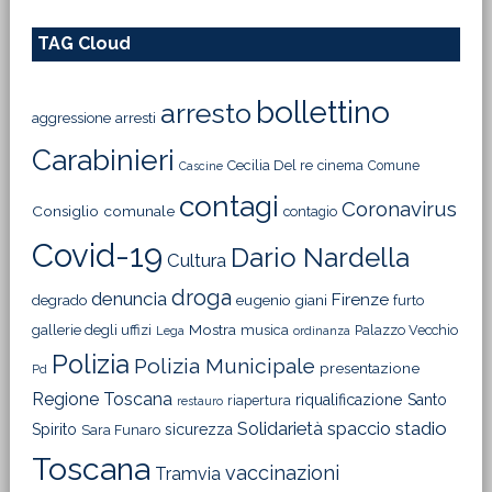
TAG Cloud
bollettino
arresto
aggressione
arresti
Carabinieri
Cecilia Del re
cinema
Comune
Cascine
contagi
Coronavirus
Consiglio comunale
contagio
Covid-19
Dario Nardella
Cultura
droga
denuncia
Firenze
degrado
eugenio giani
furto
Mostra
gallerie degli uffizi
musica
Palazzo Vecchio
Lega
ordinanza
Polizia
Polizia Municipale
presentazione
Pd
Regione Toscana
riqualificazione
Santo
riapertura
restauro
Solidarietà
stadio
spaccio
Spirito
sicurezza
Sara Funaro
Toscana
vaccinazioni
Tramvia