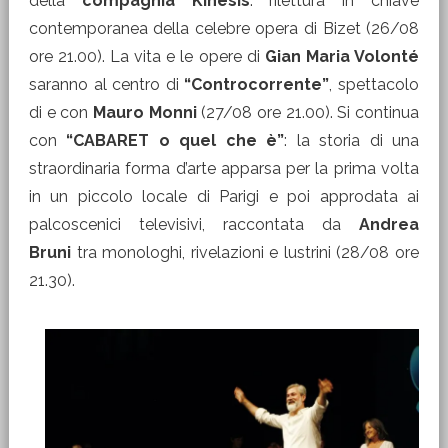
della
compagnia Kinesis
: rilettura in chiave
contemporanea della celebre opera di Bizet (26/08
ore 21.00). La vita e le opere di
Gian Maria Volonté
saranno al centro di
“Controcorrente”
, spettacolo
di e con
Mauro Monni
(27/08 ore 21.00). Si continua
con
“CABARET o quel che è”
: la storia di una
straordinaria forma d’arte apparsa per la prima volta
in un piccolo locale di Parigi e poi approdata ai
palcoscenici televisivi, raccontata da
Andrea
Bruni
tra monologhi, rivelazioni e lustrini (28/08 ore
21.30).