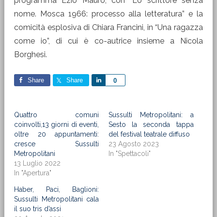
programma Ezio Mauro, con “Lo scrittore senza
nome. Mosca 1966: processo alla letteratura” e la
comicità esplosiva di Chiara Francini, in “Una ragazza
come io”, di cui è co-autrice insieme a Nicola
Borghesi.
Share
Share
Share
0
Quattro comuni
Sussulti Metropolitani: a
coinvolti,13 giorni di eventi,
Sesto la seconda tappa
oltre 20 appuntamenti:
del festival teatrale diffuso
cresce Sussulti
23 Agosto 2023
Metropolitani
In "Spettacoli"
13 Luglio 2022
In "Apertura"
Haber, Paci, Baglioni:
Sussulti Metropolitani cala
il suo tris d’assi