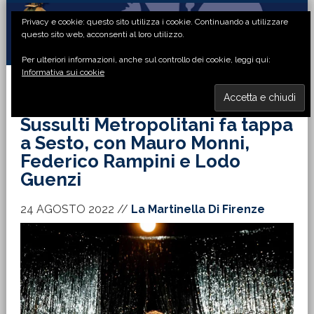
Passa
Passa
Passa
Passa
Privacy e cookie: questo sito utilizza i cookie. Continuando a utilizzare
alla
al
alla
al
questo sito web, acconsenti al loro utilizzo.
navigazione
contenuto
barra
piè
Per ulteriori informazioni, anche sul controllo dei cookie, leggi qui:
primaria
principale
laterale
di
Informativa sui cookie
primaria
pagina
MENU
Sussulti Metropolitani fa tappa
a Sesto, con Mauro Monni,
Federico Rampini e Lodo
Guenzi
24 AGOSTO 2022
//
La Martinella Di Firenze