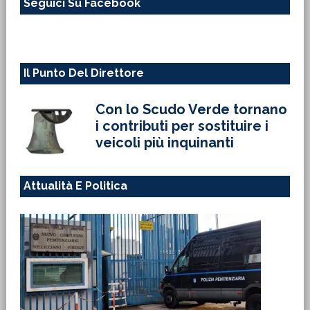
Seguici Su Facebook
sito
web
Il Punto Del Direttore
Con lo Scudo Verde tornano
i contributi per sostituire i
veicoli più inquinanti
Attualità E Politica