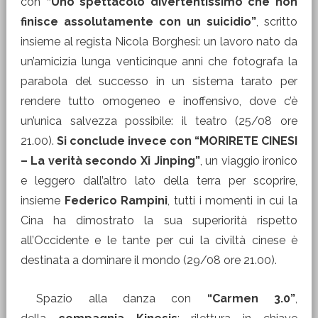
con
“Uno spettacolo divertentissimo che non
finisce assolutamente con un suicidio”
, scritto
insieme al regista Nicola Borghesi: un lavoro nato da
un’amicizia lunga venticinque anni che fotografa la
parabola del successo in un sistema tarato per
rendere tutto omogeneo e inoffensivo, dove c’è
un’unica salvezza possibile: il teatro (25/08 ore
21.00).
Si conclude invece con
“MORIRETE CINESI
– La verità secondo Xi Jinping”
, un viaggio ironico
e leggero dall’altro lato della terra per scoprire,
insieme
Federico Rampini
, tutti i momenti in cui la
Cina ha dimostrato la sua superiorità rispetto
all’Occidente e le tante per cui la civiltà cinese è
destinata a dominare il mondo (29/08 ore 21.00).
Spazio alla danza con
“Carmen 3.0”
,