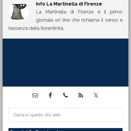
Info
La Martinella di Firenze
La Martinella di Firenze è il primo
giornale on line che richiama il senso e
l’essenza della fiorentinità.
[jetpack_subscription_form title="La Martinella
nella tua mail" subscribe_text="Per ricevere i nostri
contributi direttamente sulla tua mail inserisci qui il
tuo indirizzo di posta elettronica:"]
Barra
laterale
primaria
Cerca
in
questo