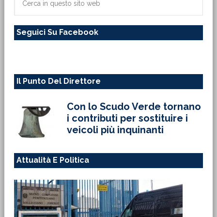
in
questo
Seguici Su Facebook
sito
web
Il Punto Del Direttore
Con lo Scudo Verde tornano
i contributi per sostituire i
veicoli più inquinanti
Attualità E Politica