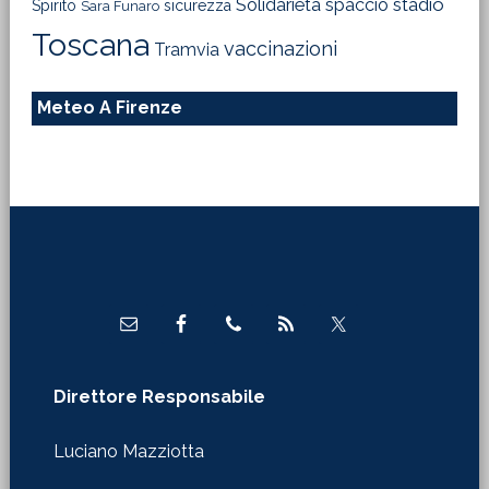
Solidarietà
stadio
spaccio
Spirito
sicurezza
Sara Funaro
Toscana
vaccinazioni
Tramvia
Meteo A Firenze
Footer
Direttore Responsabile
Luciano Mazziotta