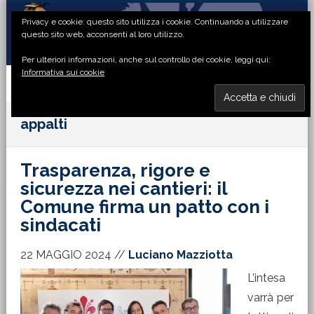
Passa
Passa
Passa
Passa
Privacy e cookie: questo sito utilizza i cookie. Continuando a utilizzare
alla
al
alla
al
questo sito web, acconsenti al loro utilizzo.
navigazione
contenuto
barra
piè
Per ulteriori informazioni, anche sul controllo dei cookie, leggi qui:
primaria
principale
laterale
di
Informativa sui cookie
primaria
pagina
MENU
appalti
Trasparenza, rigore e
sicurezza nei cantieri: il
Comune firma un patto con i
sindacati
22 MAGGIO 2024
//
Luciano Mazziotta
L’intesa
varrà per