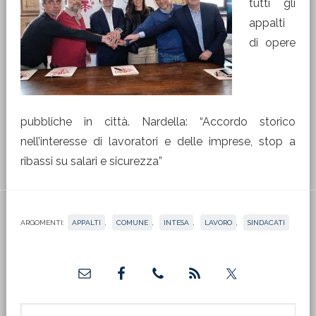
tutti gli
appalti
di opere
pubbliche in città. Nardella: “Accordo storico
nell’interesse di lavoratori e delle imprese, stop a
ribassi su salari e sicurezza”
ARGOMENTI:
APPALTI
,
COMUNE
,
INTESA
,
LAVORO
,
SINDACATI
Barra
laterale
primaria
Cerca