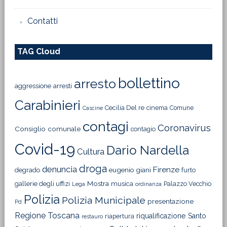
Contatti
TAG Cloud
bollettino
arresto
aggressione
arresti
Carabinieri
Cecilia Del re
cinema
Comune
Cascine
contagi
Coronavirus
Consiglio comunale
contagio
Covid-19
Dario Nardella
Cultura
droga
denuncia
Firenze
degrado
eugenio giani
furto
Mostra
gallerie degli uffizi
musica
Palazzo Vecchio
Lega
ordinanza
Polizia
Polizia Municipale
presentazione
Pd
Regione Toscana
riqualificazione
Santo
riapertura
restauro