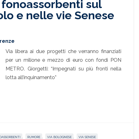
o fonoassorbenti sul
lo e nelle vie Senese
irenze
Via libera ai due progetti che verranno finanziati
per un milione e mezzo di euro con fondi PON
METRO. Giorgetti: “Impegnati su più fronti nella
lotta all’inquinamento”
OASSORBENTI
,
RUMORE
,
VIA BOLOGNESE
,
VIA SENESE