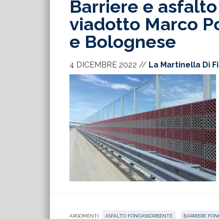
Barriere e asfalt
viadotto Marco Po
e Bolognese
4 DICEMBRE 2022
//
La Martinella Di F
ARGOMENTI:
ASFALTO FONOASSORBENTE
,
BARRIERE FON