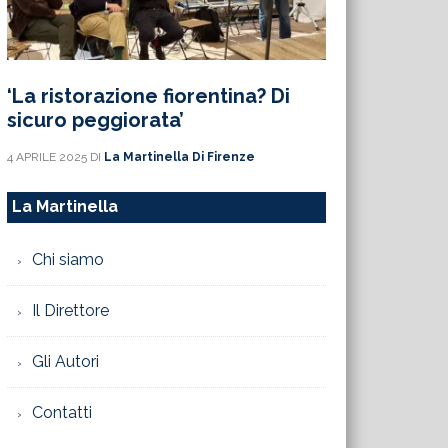
‘La ristorazione fiorentina? Di
sicuro peggiorata’
4 APRILE 2025
DI
La Martinella Di Firenze
La Martinella
Chi siamo
Il Direttore
Gli Autori
Contatti