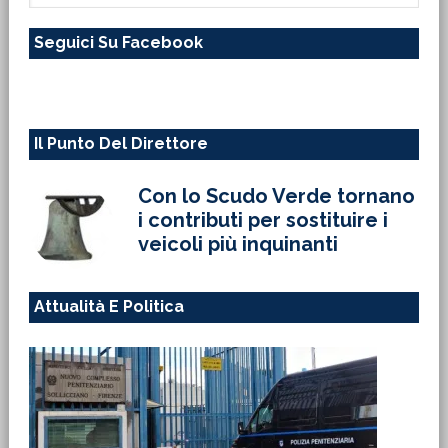
questo
Seguici Su Facebook
sito
web
Il Punto Del Direttore
Con lo Scudo Verde tornano
i contributi per sostituire i
veicoli più inquinanti
Attualità E Politica