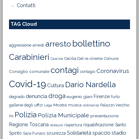
Contatti
TAG Cloud
bollettino
arresto
aggressione
arresti
Carabinieri
Cecilia Del re
cinema
Comune
Cascine
contagi
Coronavirus
Consiglio comunale
contagio
Covid-19
Dario Nardella
Cultura
droga
denuncia
Firenze
degrado
eugenio giani
furto
Mostra
gallerie degli uffizi
musica
Palazzo Vecchio
Lega
ordinanza
Polizia
Polizia Municipale
presentazione
Pd
Regione Toscana
riqualificazione
Santo
riapertura
restauro
Solidarietà
stadio
spaccio
Spirito
sicurezza
Sara Funaro