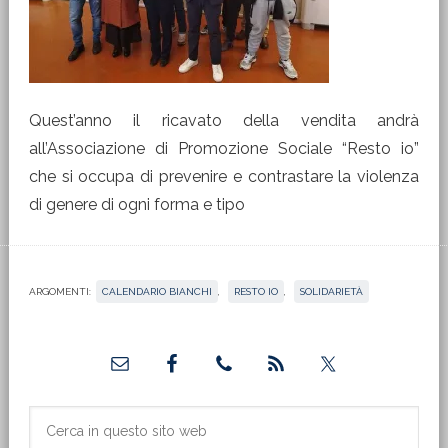
Quest’anno il ricavato della vendita andrà
all’Associazione di Promozione Sociale “Resto io”
che si occupa di prevenire e contrastare la violenza
di genere di ogni forma e tipo
ARGOMENTI:
CALENDARIO BIANCHI
,
RESTO IO
,
SOLIDARIETÀ
Barra
laterale
primaria
Cerca
in