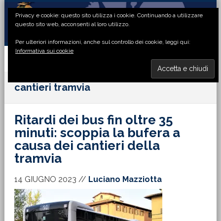
Passa
Passa
Passa
Passa
Privacy e cookie: questo sito utilizza i cookie. Continuando a utilizzare
alla
al
alla
al
questo sito web, acconsenti al loro utilizzo.
navigazione
contenuto
barra
piè
Per ulteriori informazioni, anche sul controllo dei cookie, leggi qui:
primaria
principale
laterale
di
Informativa sui cookie
primaria
pagina
MENU
cantieri tramvia
Ritardi dei bus fin oltre 35
minuti: scoppia la bufera a
causa dei cantieri della
tramvia
14 GIUGNO 2023
//
Luciano Mazziotta