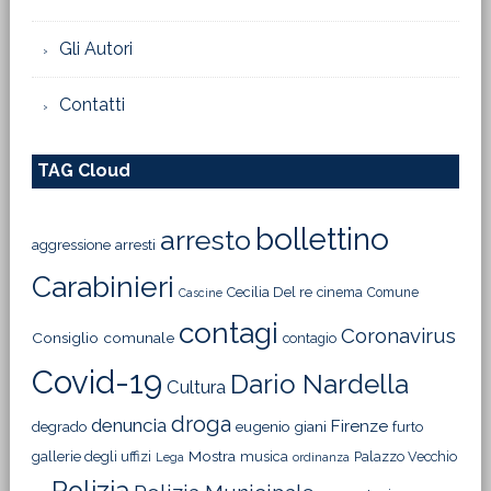
Gli Autori
Contatti
TAG Cloud
bollettino
arresto
aggressione
arresti
Carabinieri
Cecilia Del re
cinema
Comune
Cascine
contagi
Coronavirus
Consiglio comunale
contagio
Covid-19
Dario Nardella
Cultura
droga
denuncia
Firenze
degrado
eugenio giani
furto
Mostra
gallerie degli uffizi
musica
Palazzo Vecchio
Lega
ordinanza