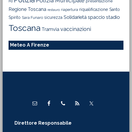
Polizia
Polizia Municipale
presentazione
Pd
Regione Toscana
riqualificazione
Santo
riapertura
restauro
Solidarietà
stadio
spaccio
Spirito
sicurezza
Sara Funaro
Toscana
vaccinazioni
Tramvia
Meteo A Firenze
Footer
Direttore Responsabile