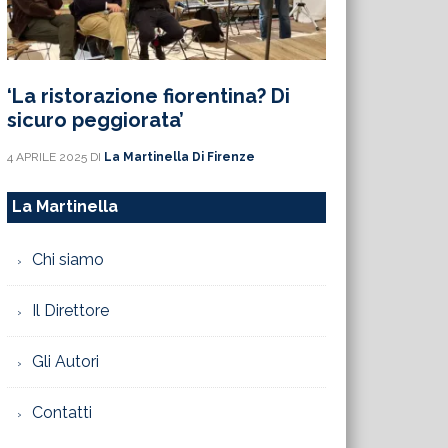
‘La ristorazione fiorentina? Di
sicuro peggiorata’
4 APRILE 2025
DI
La Martinella Di Firenze
La Martinella
Chi siamo
Il Direttore
Gli Autori
Contatti