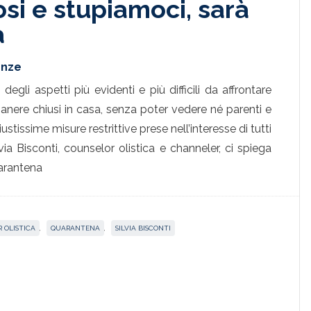
si e stupiamoci, sarà
a
enze
degli aspetti più evidenti e più difficili da affrontare
anere chiusi in casa, senza poter vedere né parenti e
stissime misure restrittive prese nell’interesse di tutti
lvia Bisconti, counselor olistica e channeler, ci spiega
uarantena
 OLISTICA
,
QUARANTENA
,
SILVIA BISCONTI