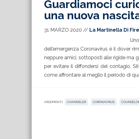
Guardiamoci curio
una nuova nascit
31 MARZO 2020
//
La Martinella Di Fir
Uno 
dell’emergenza Coronavirus è il dover rim
neppure amici, sottoposti alle rigide ma giu
per evitare il diffondersi del contagio. Si
come affrontare al meglio il periodo di q
ARGOMENTI:
CHANNELER
,
CORONAVIRUS
,
COUNSELOR