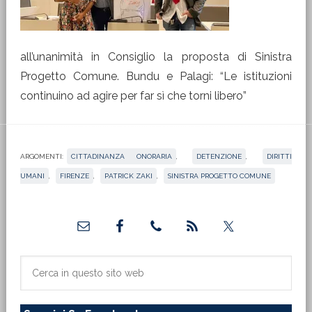
all’unanimità in Consiglio la proposta di Sinistra
Progetto Comune. Bundu e Palagi: “Le istituzioni
continuino ad agire per far sì che torni libero”
ARGOMENTI:
CITTADINANZA ONORARIA
,
DETENZIONE
,
DIRITTI
UMANI
,
FIRENZE
,
PATRICK ZAKI
,
SINISTRA PROGETTO COMUNE
Barra
laterale
primaria
Cerca
in
questo