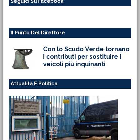
Seguici Su Facebook
sito
web
Il Punto Del Direttore
Con lo Scudo Verde tornano
i contributi per sostituire i
veicoli più inquinanti
Attualità E Politica