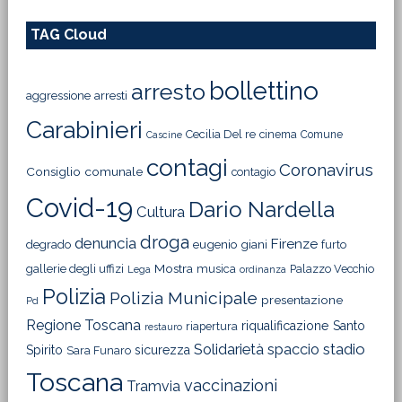
TAG Cloud
bollettino
arresto
aggressione
arresti
Carabinieri
Cecilia Del re
cinema
Comune
Cascine
contagi
Coronavirus
Consiglio comunale
contagio
Covid-19
Dario Nardella
Cultura
droga
denuncia
Firenze
degrado
eugenio giani
furto
Mostra
gallerie degli uffizi
musica
Palazzo Vecchio
Lega
ordinanza
Polizia
Polizia Municipale
presentazione
Pd
Regione Toscana
riqualificazione
Santo
riapertura
restauro
Solidarietà
stadio
spaccio
Spirito
sicurezza
Sara Funaro
Toscana
vaccinazioni
Tramvia