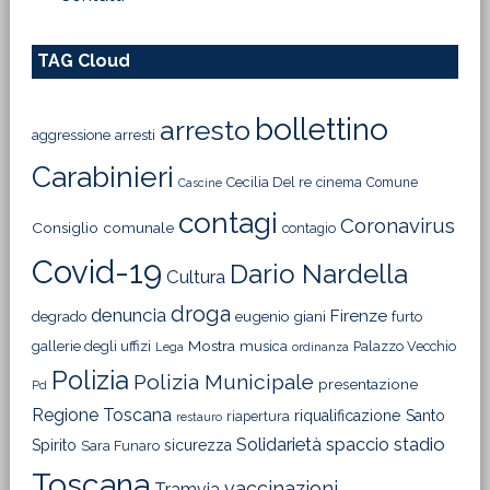
TAG Cloud
bollettino
arresto
aggressione
arresti
Carabinieri
Cecilia Del re
cinema
Comune
Cascine
contagi
Coronavirus
Consiglio comunale
contagio
Covid-19
Dario Nardella
Cultura
droga
denuncia
Firenze
degrado
eugenio giani
furto
Mostra
gallerie degli uffizi
musica
Palazzo Vecchio
Lega
ordinanza
Polizia
Polizia Municipale
presentazione
Pd
Regione Toscana
riqualificazione
Santo
riapertura
restauro
Solidarietà
stadio
spaccio
Spirito
sicurezza
Sara Funaro
Toscana
vaccinazioni
Tramvia