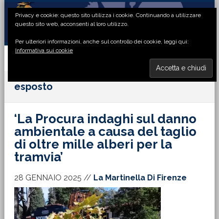
Passa
Passa
Passa
Passa
Privacy e cookie: questo sito utilizza i cookie. Continuando a utilizzare
alla
al
alla
al
questo sito web, acconsenti al loro utilizzo.
navigazione
contenuto
barra
piè
Per ulteriori informazioni, anche sul controllo dei cookie, leggi qui:
primaria
principale
laterale
di
Informativa sui cookie
primaria
pagina
MENU
esposto
‘La Procura indaghi sul danno
ambientale a causa del taglio
di oltre mille alberi per la
tramvia’
28 GENNAIO 2025
//
La Martinella Di Firenze