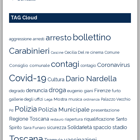
TAG Cloud
bollettino
arresto
aggressione
arresti
Carabinieri
Cecilia Del re
cinema
Comune
Cascine
contagi
Coronavirus
Consiglio comunale
contagio
Covid-19
Dario Nardella
Cultura
droga
denuncia
Firenze
degrado
eugenio giani
furto
Mostra
gallerie degli uffizi
musica
Palazzo Vecchio
Lega
ordinanza
Polizia
Polizia Municipale
presentazione
Pd
Regione Toscana
riqualificazione
Santo
riapertura
restauro
Solidarietà
stadio
spaccio
Spirito
sicurezza
Sara Funaro
Toscana
vaccinazioni