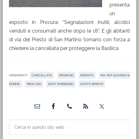
presenta
un
esposto in Procura: “Segnalazioni inutili, alcolici
venduti e consumati anche dopo le 18”. E gli abitanti
di via del Presto di San Martino tornano con forza a
chiedere la cancellata per proteggere la Basilica
ARGOMENTI:
CANCELLATA
,
DEGRADO
,
ESPOSTO
,
MA NOI QUANDO SI
DORME
,
PROCURA
,
SANT'AMBROGIO
,
SANTO SPIRITO
Barra
laterale
primaria
Cerca
in