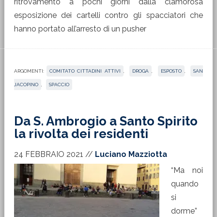
ritrovamento a pochi giorni dalla clamorosa
esposizione dei cartelli contro gli spacciatori che
hanno portato all’arresto di un pusher
ARGOMENTI:
COMITATO CITTADINI ATTIVI
,
DROGA
,
ESPOSTO
,
SAN
JACOPINO
,
SPACCIO
Da S. Ambrogio a Santo Spirito
la rivolta dei residenti
24 FEBBRAIO 2021
//
Luciano Mazziotta
“Ma noi
quando
si
dorme”