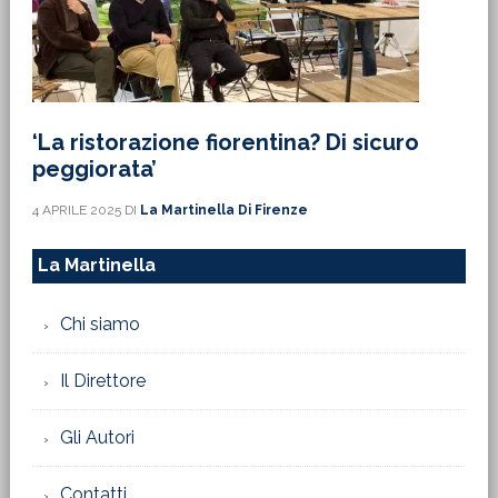
‘La ristorazione fiorentina? Di sicuro
peggiorata’
4 APRILE 2025
DI
La Martinella Di Firenze
La Martinella
Chi siamo
Il Direttore
Gli Autori
Contatti