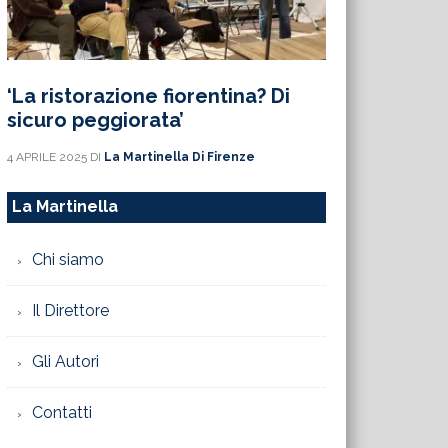
‘La ristorazione fiorentina? Di
sicuro peggiorata’
4 APRILE 2025
DI
La Martinella Di Firenze
La Martinella
Chi siamo
Il Direttore
Gli Autori
Contatti