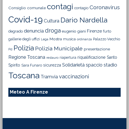
contagi
Coronavirus
Consiglio comunale
contagio
Covid-19
Dario Nardella
Cultura
droga
denuncia
Firenze
degrado
eugenio giani
furto
Mostra
gallerie degli uffizi
musica
Palazzo Vecchio
Lega
ordinanza
Polizia
Polizia Municipale
presentazione
Pd
Regione Toscana
riqualificazione
Santo
riapertura
restauro
Solidarietà
stadio
spaccio
Spirito
sicurezza
Sara Funaro
Toscana
vaccinazioni
Tramvia
Meteo A Firenze