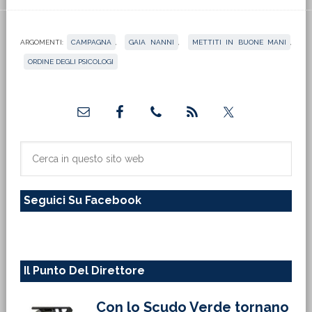
ARGOMENTI:
CAMPAGNA
,
GAIA NANNI
,
METTITI IN BUONE MANI
,
ORDINE DEGLI PSICOLOGI
Barra
laterale
primaria
Cerca
in
questo
Seguici Su Facebook
sito
web
Il Punto Del Direttore
Con lo Scudo Verde tornano