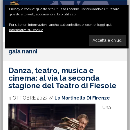
Passa
Passa
Passa
Passa
Privacy e cookie: questo sito utilizza i cookie. Continuando a utilizzare
alla
al
alla
al
questo sito web, acconsenti al loro utilizzo.
navigazione
contenuto
barra
piè
Per ulteriori informazioni, anche sul controllo dei cookie, leggi qui:
primaria
principale
laterale
di
Informativa sui cookie
primaria
pagina
MENU
gaia nanni
Danza, teatro, musica e
cinema: al via la seconda
stagione del Teatro di Fiesole
4 OTTOBRE 2023
//
La Martinella Di Firenze
Una