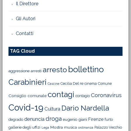
Il Direttore
Gli Autori
Contatti
TAG Cloud
bollettino
arresto
aggressione
arresti
Carabinieri
Cecilia Del re
cinema
Comune
Cascine
contagi
Coronavirus
Consiglio comunale
contagio
Covid-19
Dario Nardella
Cultura
droga
denuncia
Firenze
degrado
eugenio giani
furto
Mostra
gallerie degli uffizi
musica
Palazzo Vecchio
Lega
ordinanza