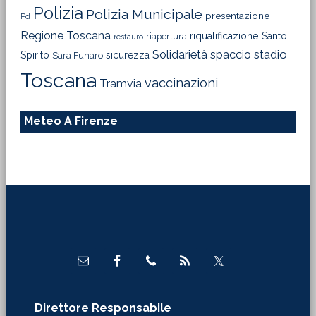
Polizia
Polizia Municipale
presentazione
Pd
Regione Toscana
riqualificazione
Santo
riapertura
restauro
Solidarietà
stadio
spaccio
Spirito
sicurezza
Sara Funaro
Toscana
vaccinazioni
Tramvia
Meteo A Firenze
Footer
Direttore Responsabile