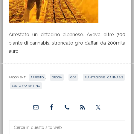
Arrestato un cittadino albanese. Aveva oltre 700
piante di cannabis, stroncato giro d’affari da 200mila
euro
ARGOMENTI:
ARRESTO
,
DROGA
,
GDF
,
PIANTAGIONE CANNABIS
,
SESTO FIORENTINO
Barra
laterale
primaria
Cerca
in