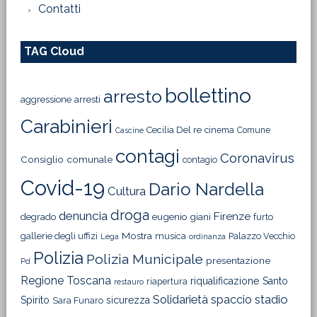
Contatti
TAG Cloud
bollettino
arresto
aggressione
arresti
Carabinieri
Cecilia Del re
cinema
Comune
Cascine
contagi
Coronavirus
Consiglio comunale
contagio
Covid-19
Dario Nardella
Cultura
droga
denuncia
Firenze
degrado
eugenio giani
furto
Mostra
gallerie degli uffizi
musica
Palazzo Vecchio
Lega
ordinanza
Polizia
Polizia Municipale
presentazione
Pd
Regione Toscana
riqualificazione
Santo
riapertura
restauro
Solidarietà
stadio
spaccio
Spirito
sicurezza
Sara Funaro