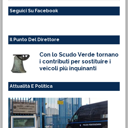
questo
Seguici Su Facebook
sito
web
Il Punto Del Direttore
Con lo Scudo Verde tornano
i contributi per sostituire i
veicoli più inquinanti
Attualità E Politica