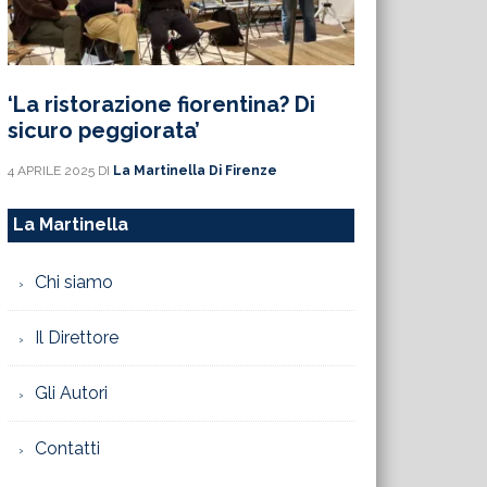
‘La ristorazione fiorentina? Di
sicuro peggiorata’
4 APRILE 2025
DI
La Martinella Di Firenze
La Martinella
Chi siamo
Il Direttore
Gli Autori
Contatti