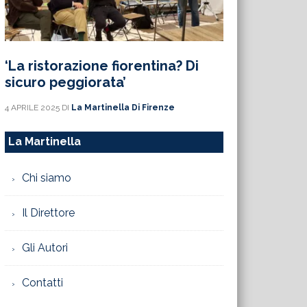
‘La ristorazione fiorentina? Di
sicuro peggiorata’
4 APRILE 2025
DI
La Martinella Di Firenze
La Martinella
Chi siamo
Il Direttore
Gli Autori
Contatti