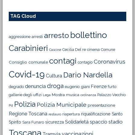
TAG Cloud
bollettino
arresto
aggressione
arresti
Carabinieri
Cecilia Del re
cinema
Comune
Cascine
contagi
Coronavirus
Consiglio comunale
contagio
Covid-19
Dario Nardella
Cultura
droga
denuncia
Firenze
degrado
eugenio giani
furto
Mostra
gallerie degli uffizi
musica
Palazzo Vecchio
Lega
ordinanza
Polizia
Polizia Municipale
presentazione
Pd
Regione Toscana
riqualificazione
Santo
riapertura
restauro
Solidarietà
stadio
spaccio
Spirito
sicurezza
Sara Funaro
Toscana
vaccinazioni
Tramvia