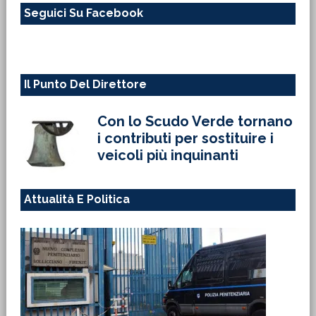
Seguici Su Facebook
sito
web
Il Punto Del Direttore
Con lo Scudo Verde tornano
i contributi per sostituire i
veicoli più inquinanti
Attualità E Politica