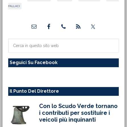
FALLACI
Barra
laterale
primaria
Cerca
in
questo
Seguici Su Facebook
sito
web
Il Punto Del Direttore
Con lo Scudo Verde tornano
i contributi per sostituire i
veicoli più inquinanti