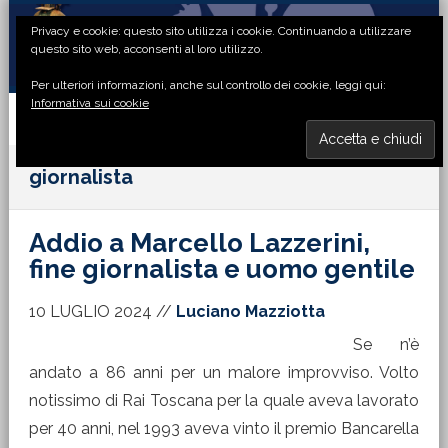
Passa
Passa
Passa
Passa
Privacy e cookie: questo sito utilizza i cookie. Continuando a utilizzare
alla
al
alla
al
questo sito web, acconsenti al loro utilizzo.
navigazione
contenuto
barra
piè
Per ulteriori informazioni, anche sul controllo dei cookie, leggi qui:
primaria
principale
laterale
di
Informativa sui cookie
primaria
pagina
MENU
giornalista
Addio a Marcello Lazzerini,
fine giornalista e uomo gentile
10 LUGLIO 2024
//
Luciano Mazziotta
Se n’è
andato a 86 anni per un malore improvviso. Volto
notissimo di Rai Toscana per la quale aveva lavorato
per 40 anni, nel 1993 aveva vinto il premio Bancarella