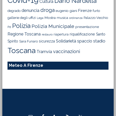
Covid-19
Dario Nardella
Cultura
droga
denuncia
Firenze
degrado
eugenio giani
furto
Mostra
gallerie degli uffizi
musica
Palazzo Vecchio
Lega
ordinanza
Polizia
Polizia Municipale
presentazione
Pd
Regione Toscana
riqualificazione
Santo
riapertura
restauro
Solidarietà
stadio
spaccio
Spirito
sicurezza
Sara Funaro
Toscana
vaccinazioni
Tramvia
Meteo A Firenze
Footer