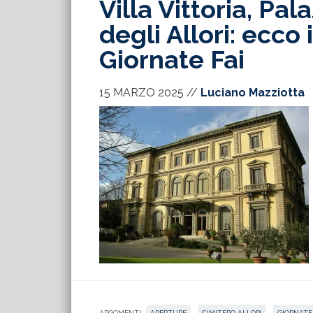
Villa Vittoria, Pal
degli Allori: ecco 
Giornate Fai
15 MARZO 2025
//
Luciano Mazziotta
ARGOMENTI:
APERTURE
,
CIMITERO ALLORI
,
GIORNATE 