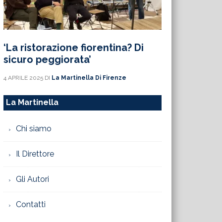
‘La ristorazione fiorentina? Di
sicuro peggiorata’
4 APRILE 2025
DI
La Martinella Di Firenze
La Martinella
Chi siamo
Il Direttore
Gli Autori
Contatti