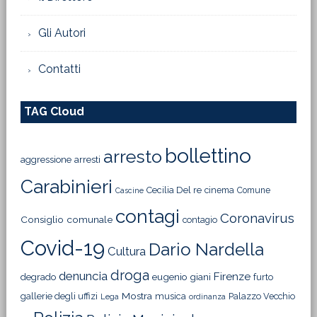
Gli Autori
Contatti
TAG Cloud
bollettino
arresto
aggressione
arresti
Carabinieri
Cecilia Del re
cinema
Comune
Cascine
contagi
Coronavirus
Consiglio comunale
contagio
Covid-19
Dario Nardella
Cultura
droga
denuncia
Firenze
degrado
eugenio giani
furto
Mostra
gallerie degli uffizi
musica
Palazzo Vecchio
Lega
ordinanza