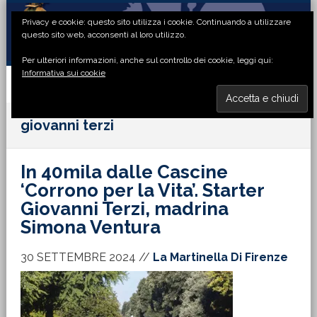
Passa
Passa
Passa
Passa
Privacy e cookie: questo sito utilizza i cookie. Continuando a utilizzare
alla
al
alla
al
questo sito web, acconsenti al loro utilizzo.
navigazione
contenuto
barra
piè
Per ulteriori informazioni, anche sul controllo dei cookie, leggi qui:
primaria
principale
laterale
di
Informativa sui cookie
primaria
pagina
MENU
giovanni terzi
In 40mila dalle Cascine
‘Corrono per la Vita’. Starter
Giovanni Terzi, madrina
Simona Ventura
30 SETTEMBRE 2024
//
La Martinella Di Firenze