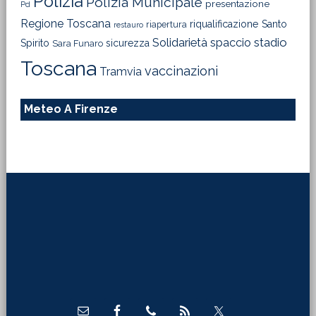
Polizia
Polizia Municipale
presentazione
Pd
Regione Toscana
riqualificazione
Santo
riapertura
restauro
Solidarietà
stadio
spaccio
Spirito
sicurezza
Sara Funaro
Toscana
vaccinazioni
Tramvia
Meteo A Firenze
Footer
Direttore Responsabile